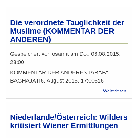
Die verordnete Tauglichkeit der
Muslime (KOMMENTAR DER
ANDEREN)
Gespeichert von
osama
am
Do., 06.08.2015,
23:00
KOMMENTAR DER ANDERENTARAFA
BAGHAJATI6. August 2015, 17:00516
über
Weiterlesen
Die
veror
Taugli
der
Niederlande/Österreich: Wilders
Musl
kritisiert Wiener Ermittlungen
(KO
DER