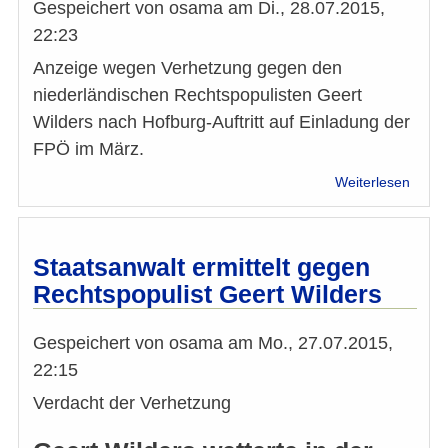
ANDE
Gespeichert von
osama
am
Di., 28.07.2015,
22:23
Anzeige wegen Verhetzung gegen den
niederländischen Rechtspopulisten Geert
Wilders nach Hofburg-Auftritt auf Einladung der
FPÖ im März.
über
Weiterlesen
Niede
Öster
Wilde
kritisi
Staatsanwalt ermittelt gegen
Wiene
Rechtspopulist Geert Wilders
Ermit
Gespeichert von
osama
am
Mo., 27.07.2015,
22:15
Verdacht der Verhetzung