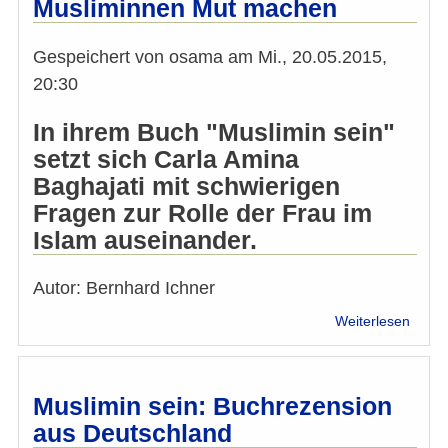
Musliminnen Mut machen
Frau
im
Islam
Gespeichert von
osama
am
Mi., 20.05.2015,
20:30
In ihrem Buch "Muslimin sein"
setzt sich Carla Amina
Baghajati mit schwierigen
Fragen zur Rolle der Frau im
Islam auseinander.
Autor: Bernhard Ichner
über
Weiterlesen
Islam
Sprec
will
Musli
Muslimin sein: Buchrezension
Mut
aus Deutschland
mach