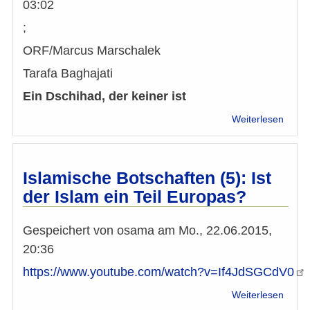
03:02
;
ORF/Marcus Marschalek
Tarafa Baghajati
Ein Dschihad, der keiner ist
über
Weiterlesen
Was
Öster
gege
IS
Islamische Botschaften (5): Ist
und
der Islam ein Teil Europas?
Extre
tut
Gespeichert von
osama
am
Mo., 22.06.2015,
20:36
https://www.youtube.com/watch?v=If4JdSGCdV0
über
Weiterlesen
Islam