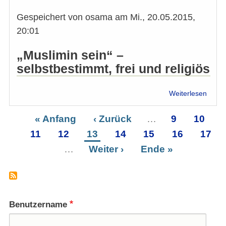
Gespeichert von
osama
am
Mi., 20.05.2015,
20:01
„Muslimin sein“ –
selbstbestimmt, frei und religiös
über
Weiterlesen
Musli
sein:
Erste
« Anfang
Vorherige
‹ Zurück
…
Seite
9
Seite
10
Buchr
Seitennummerierung
Seite
11
Seite
Seite
12
Seite
13
Seite
Seite
14
Seite
15
Seite
16
Seite
17
aus
Deuts
…
Nächste
Weiter ›
Letzte
Ende »
Seite
Seite
Benutzername