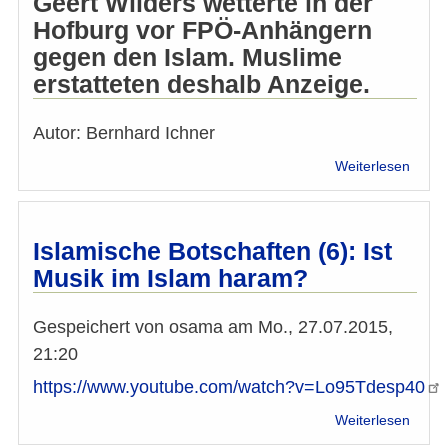
Geert Wilders wetterte in der
Hofburg vor FPÖ-Anhängern
gegen den Islam. Muslime
erstatteten deshalb Anzeige.
Autor: Bernhard Ichner
über
Weiterlesen
Staat
ermitt
gege
Recht
Islamische Botschaften (6): Ist
Geert
Musik im Islam haram?
Wilde
Gespeichert von
osama
am
Mo., 27.07.2015,
21:20
https://www.youtube.com/watch?v=Lo95Tdesp40
über
Weiterlesen
Islam