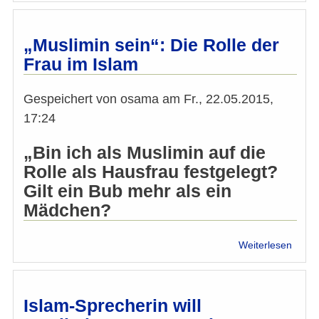
Botsc
(5):
Ist
„Muslimin sein“: Die Rolle der
der
Frau im Islam
Islam
ein
Teil
Gespeichert von
osama
am
Fr., 22.05.2015,
Euro
17:24
„Bin ich als Muslimin auf die
Rolle als Hausfrau festgelegt?
Gilt ein Bub mehr als ein
Mädchen?
über
Weiterlesen
„Musl
sein“:
Die
Rolle
Islam-Sprecherin will
der