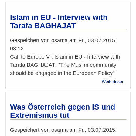
Botsc
(6):
Ist
Islam in EU - Interview with
Musik
Tarafa BAGHAJAT
im
Islam
hara
Gespeichert von
osama
am
Fr., 03.07.2015,
03:12
Call to Europe V : Islam in EU - Interview with
Tarafa BAGHAJATI "The Muslim community
should be engaged in the European Policy"
über
Weiterlesen
Islam
in
EU
-
Was Österreich gegen IS und
Inter
Extremismus tut
with
Taraf
BAGH
Gespeichert von
osama
am
Fr., 03.07.2015,