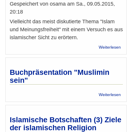
Gespeichert von
osama
am
Sa., 09.05.2015,
20:18
Vielleicht das meist diskutierte Thema "Islam
und Meinungsfreiheit" mit einem Versuch es aus
islamischer Sicht zu erörtern.
über
Weiterlesen
Islam
Botsc
(4):
Meinu
Buchpräsentation "Muslimin
im
sein"
Islam
über
Weiterlesen
Buchp
"Musl
sein"
Islamische Botschaften (3) Ziele
der islamischen Religion