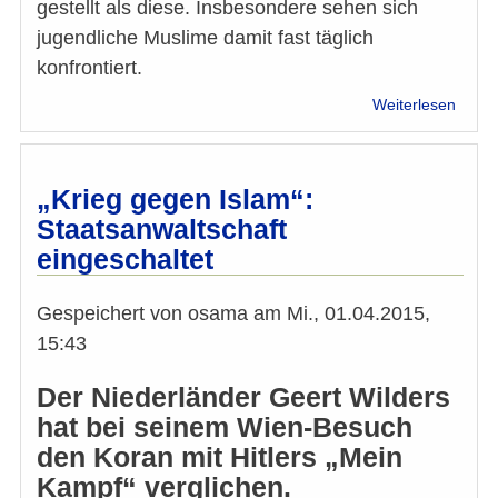
gestellt als diese. Insbesondere sehen sich
jugendliche Muslime damit fast täglich
konfrontiert.
über
Weiterlesen
Islam
Botsc
(2):
Pass
„Krieg gegen Islam“:
europ
Staatsanwaltschaft
und
eingeschaltet
islam
Wert
zusa
Gespeichert von
osama
am
Mi., 01.04.2015,
15:43
Der Niederländer Geert Wilders
hat bei seinem Wien-Besuch
den Koran mit Hitlers „Mein
Kampf“ verglichen.