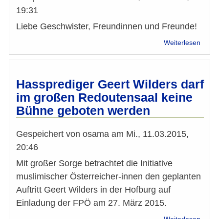
19:31
Liebe Geschwister, Freundinnen und Freunde!
über
Weiterlesen
Islam
Botsc
(1):
Brauc
Hassprediger Geert Wilders darf
Syrie
im großen Redoutensaal keine
europ
Bühne geboten werden
Kämp
Gespeichert von
osama
am
Mi., 11.03.2015,
20:46
Mit großer Sorge betrachtet die Initiative
muslimischer Österreicher-innen den geplanten
Auftritt Geert Wilders in der Hofburg auf
Einladung der FPÖ am 27. März 2015.
über