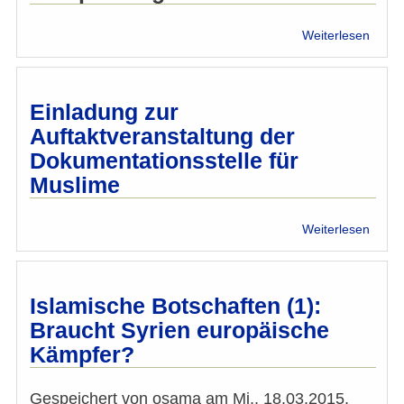
über
Weiterlesen
„Krie
gege
Islam“
Staat
Einladung zur
einge
Auftaktveranstaltung der
Dokumentationsstelle für
Muslime
über
Weiterlesen
Einla
zur
Aufta
der
Islamische Botschaften (1):
Dokum
Braucht Syrien europäische
für
Kämpfer?
Musl
Gespeichert von
osama
am
Mi., 18.03.2015,