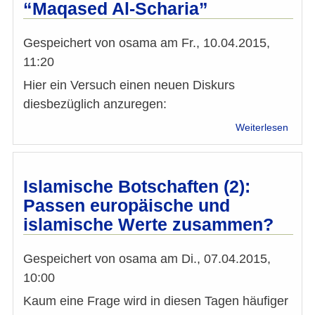
“Maqased Al-Scharia”
Gespeichert von
osama
am
Fr., 10.04.2015,
11:20
Hier ein Versuch einen neuen Diskurs
diesbezüglich anzuregen:
über
Weiterlesen
Islam
Botsc
(3)
Ziele
Islamische Botschaften (2):
der
Passen europäische und
islam
islamische Werte zusammen?
Relig
“Maq
Al-
Gespeichert von
osama
am
Di., 07.04.2015,
Schar
10:00
Kaum eine Frage wird in diesen Tagen häufiger