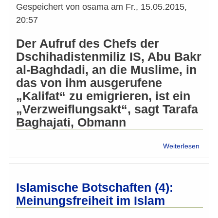
Gespeichert von
osama
am
Fr., 15.05.2015,
20:57
Der Aufruf des Chefs der
Dschihadistenmiliz IS, Abu Bakr
al-Baghdadi, an die Muslime, in
das von ihm ausgerufene
„Kalifat“ zu emigrieren, ist ein
„Verzweiflungsakt“, sagt Tarafa
Baghajati, Obmann
über
Weiterlesen
Aufru
zu
„Kalif
Emigr
Islamische Botschaften (4):
„Verz
Meinungsfreiheit im Islam