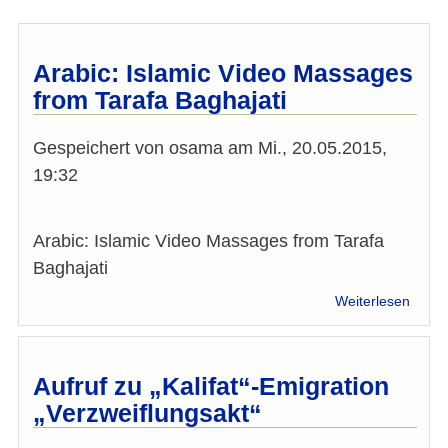
Arabic: Islamic Video Massages
from Tarafa Baghajati
Gespeichert von
osama
am
Mi., 20.05.2015,
19:32
Arabic: Islamic Video Massages from Tarafa
Baghajati
über
Weiterlesen
Arabic
Islami
Video
Mass
Aufruf zu „Kalifat“-Emigration
from
„Verzweiflungsakt“
Taraf
Bagha