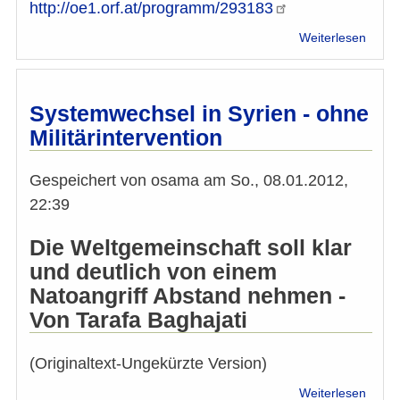
http://oe1.orf.at/programm/293183
über
Weiterlesen
Wird
der
arabi
Frühl
Systemwechsel in Syrien - ohne
auch
Militärintervention
zum
islam
Frühl
Gespeichert von
osama
am
So., 08.01.2012,
22:39
Die Weltgemeinschaft soll klar
und deutlich von einem
Natoangriff Abstand nehmen -
Von Tarafa Baghajati
(Originaltext-Ungekürzte Version)
über
Weiterlesen