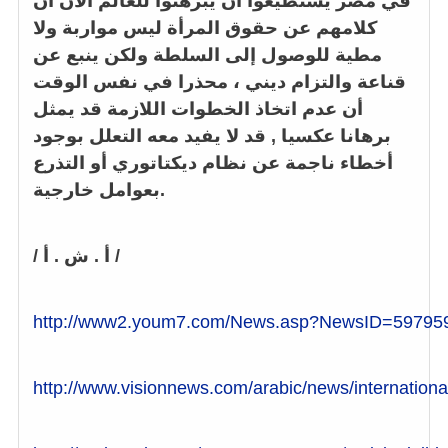
في مصر يستطيعوا أن يبرهنوا للعالم الآن أن
كلامهم عن حقوق المرأة ليس مواربة ولا
مطية للوصول إلى السلطة ولكن ينبع عن
قناعة والتزام ديني ، محذرا في نفس الوقت
أن عدم اتخاذ الخطوات اللازمة قد يمثل
برهانا عكسيا , قد لا يفيد معه التعلل بوجود
أخطاء ناجمة عن نظام ديكتاتوري أو التذرع
بعوامل خارجية.
/ أ . ش . أ /
http://www2.youm7.com/News.asp?NewsID=5979
http://www.visionnews.com/arabic/news/internation