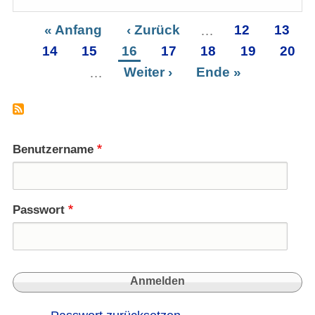
Syste
in
Erste
« Anfang
Vorherige
‹ Zurück
…
Seite
12
Seite
13
Syrie
Seitennummerierung
Seite
14
Seite
Seite
15
Seite
16
Seite
Seite
17
Seite
18
Seite
19
Seite
20
-
ohne
…
Nächste
Weiter ›
Letzte
Ende »
Militä
Seite
Seite
Benutzername
Passwort