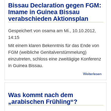
Rama
Bissau Declaration gegen FGM:
Imame in Guinea Bissau
verabschieden Aktionsplan
Gespeichert von
osama
am
Mi., 10.10.2012,
14:15
Mit einem klaren Bekenntnis für das Ende von
FGM (weibliche Genitalverstümmelung)
einzutreten, schloss eine zweitägige Konferenz
in Guinea Bissau.
über
Weiterlesen
Bissa
Decla
gege
FGM:
Was kommt nach dem
Imam
„arabischen Frühling“?
in
Guin