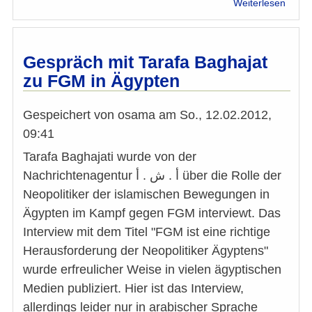
über
Weiterlesen
Daten
gemä
EU
DSG
Gespräch mit Tarafa Baghajat
zu FGM in Ägypten
Gespeichert von
osama
am
So., 12.02.2012,
09:41
Tarafa Baghajati wurde von der
Nachrichtenagentur أ . ش . أ über die Rolle der
Neopolitiker der islamischen Bewegungen in
Ägypten im Kampf gegen FGM interviewt. Das
Interview mit dem Titel "FGM ist eine richtige
Herausforderung der Neopolitiker Ägyptens"
wurde erfreulicher Weise in vielen ägyptischen
Medien publiziert. Hier ist das Interview,
allerdings leider nur in arabischer Sprache