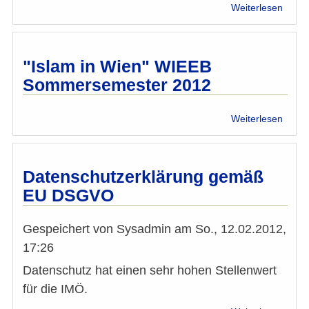
Bissa
über
Weiterlesen
verab
Was
Aktio
komm
nach
dem
"Islam in Wien" WIEEB
„arab
Sommersemester 2012
Frühl
über
Weiterlesen
"Isla
in
Wien"
WIEE
Datenschutzerklärung gemäß
Somm
EU DSGVO
2012
Gespeichert von
Sysadmin
am
So., 12.02.2012,
17:26
Datenschutz hat einen sehr hohen Stellenwert
für die IMÖ.