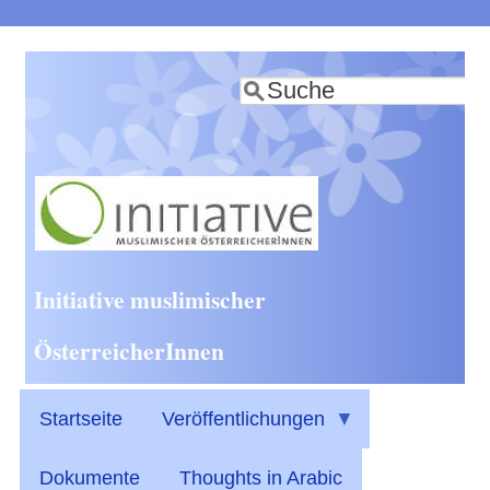
Direkt
zum
Suche
Inhalt
Initiative muslimischer
ÖsterreicherInnen
Startseite
Veröffentlichungen
Dokumente
Thoughts in Arabic