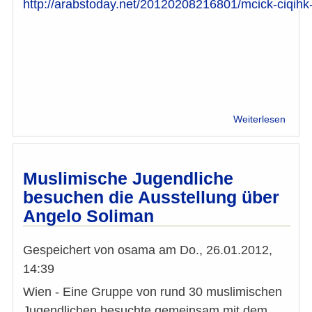
http://arabstoday.net/20120208216801/mcick-ciqih
über
Weiterlesen
Gesp
mit
Taraf
Bagha
Muslimische Jugendliche
zu
besuchen die Ausstellung über
FGM
Angelo Soliman
in
Ägypt
Gespeichert von
osama
am
Do., 26.01.2012,
14:39
Wien - Eine Gruppe von rund 30 muslimischen
Jugendlichen besuchte gemeinsam mit dem