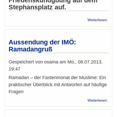
Friedenskundgbung auf dem
Stephansplatz auf.
über
Weiterlesen
Fried
am
Steph
Aussendung der IMÖ:
Ramadangruß
Gespeichert von
osama
am
Mo., 08.07.2013,
19:47
Ramadan – der Fastenmonat der Muslime: Ein
praktischer Überblick mit Antworten auf häufige
Fragen
über
Weiterlesen
Auss
der
IMÖ: