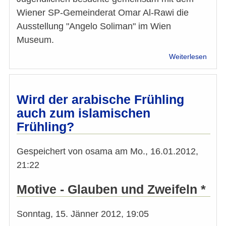
Wiener SP-Gemeinderat Omar Al-Rawi die
Ausstellung "Angelo Soliman" im Wien
Museum.
über
Weiterlesen
Musli
Jugen
besu
die
Wird der arabische Frühling
Ausst
auch zum islamischen
über
Frühling?
Angel
Solim
Gespeichert von
osama
am
Mo., 16.01.2012,
21:22
Motive - Glauben und Zweifeln *
Sonntag, 15. Jänner 2012, 19:05