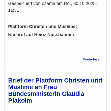
Gespeichert von
osama
am
Do., 30.10.2025,
11:31
Plattform Christen und Muslime:
Nachruf auf Heinz Nussbaumer
über
Weiterlesen
Nachr
PCM
auf
Heinz
Brief der Plattform Christen und
Nuss
Muslime an Frau
Bundesministerin Claudia
Plakolm