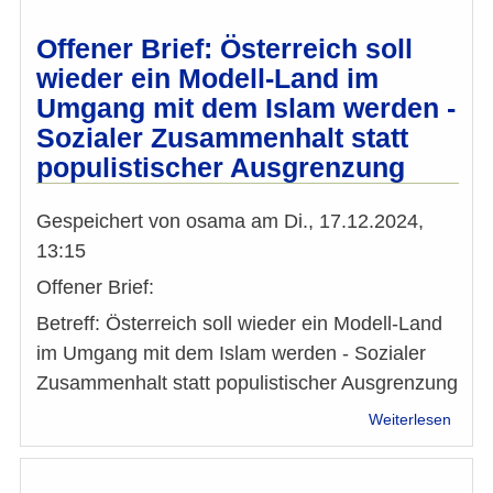
brauc
Empo
Offener Brief: Österreich soll
keine
wieder ein Modell-Land im
Bevo
Umgang mit dem Islam werden -
Sozialer Zusammenhalt statt
populistischer Ausgrenzung
Gespeichert von
osama
am
Di., 17.12.2024,
13:15
Offener Brief:
Betreff: Österreich soll wieder ein Modell-Land
im Umgang mit dem Islam werden - Sozialer
Zusammenhalt statt populistischer Ausgrenzung
über
Weiterlesen
Offen
Brief:
Öster