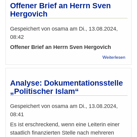
soll
Offener Brief an Herrn Sven
wiede
Hergovich
ein
Model
Land
Gespeichert von
osama
am
Di., 13.08.2024,
im
08:42
Umga
mit
Offener Brief an Herrn Sven Hergovich
dem
über
Weiterlesen
Islam
Offen
werd
Brief
-
an
Sozia
Herrn
Analyse: Dokumentationsstelle
Zusa
Sven
statt
„Politischer Islam“
Hergo
populi
Ausg
Gespeichert von
osama
am
Di., 13.08.2024,
08:41
Es ist erschreckend, wenn eine Leiterin einer
staatlich finanzierten Stelle nach mehreren