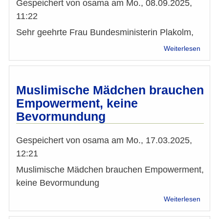
Gespeichert von
osama
am
Mo., 08.09.2025,
11:22
Sehr geehrte Frau Bundesministerin Plakolm,
über
Weiterlesen
Brief
der
Platt
Chris
Muslimische Mädchen brauchen
und
Empowerment, keine
Musl
Bevormundung
an
Frau
Bunde
Gespeichert von
osama
am
Mo., 17.03.2025,
Claud
12:21
Plako
Muslimische Mädchen brauchen Empowerment,
keine Bevormundung
über
Weiterlesen
Musli
Mädc