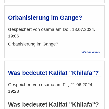
Auss
von
Musli
Jewis
Orbanisierung im Gange?
Leade
Counc
Gespeichert von
osama
am
Do., 18.07.2024,
(MJL
Musli
19:06
Jewis
Orbanisierung im Gange?
Leade
Counc
über
Weiterlesen
-
Orban
Europ
im
Gang
Was bedeutet Kalifat "Khilafa"?
Gespeichert von
osama
am
Fr., 21.06.2024,
19:28
Was bedeutet Kalifat "Khilafa"?