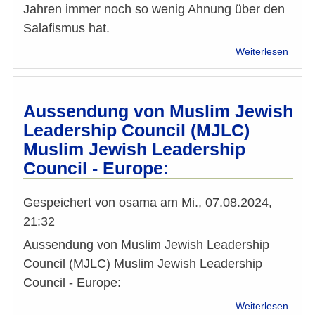
Jahren immer noch so wenig Ahnung über den
Salafismus hat.
über
Weiterlesen
Analy
Dokum
„Polit
Islam
Aussendung von Muslim Jewish
Leadership Council (MJLC)
Muslim Jewish Leadership
Council - Europe:
Gespeichert von
osama
am
Mi., 07.08.2024,
21:32
Aussendung von Muslim Jewish Leadership
Council (MJLC) Muslim Jewish Leadership
Council - Europe:
über
Weiterlesen