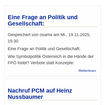
Eine Frage an Politik und
Gesellschaft:
Gespeichert von
osama
am
Mi., 19.11.2025,
15:30
Eine Frage an Politik und Gesellschaft:
Wie Symbolpolitik Österreich in die Hände der
FPÖ treibt? Verbote statt Konzepte:
über
Weiterlesen
Eine
Frag
an
Politik
Nachruf PCM auf Heinz
und
Nussbaumer
Gesel