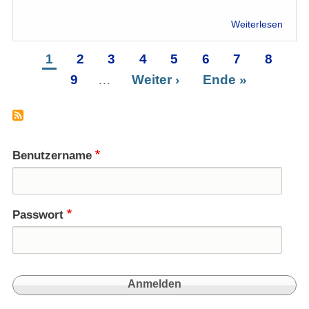
über
Weiterlesen
Was
bedeu
Seite
1
Seite
2
Seite
3
Seite
4
Seite
5
Seite
6
Seite
7
Seite
8
Se
Kalifa
Seitennummerierung
9
…
Nächste
Weiter ›
Letzte
Ende »
"Khila
Seite
Seite
Benutzername
Passwort