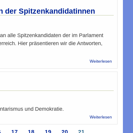
verurteilt
Anschlag
n der Spitzenkandidatinnen
auf
Kopten
in
Ägypten
an alle Spitzenkandidaten der im Parlament
(2)
eich. Hier präsentieren wir die Antworten,
über
Weiterlesen
Wahlumfra
Nationalra
2017:
Antworten
der
Spitzenkan
entarismus und Demokratie.
über
Weiterlesen
Die
Initiative
ite
6
Seite
17
Seite
18
Seite
19
Seite
20
Seite
21