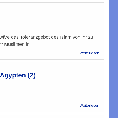
Al
Rawi
verurteilt
exzessive
Gewaltanw
in
Libyen
äre das Toleranzgebot des Islam von ihr zu
m" Muslimen in
über
Weiterlesen
Toleranz
im
Islam
ist
 Ägypten (2)
verpflichte
über
Weiterlesen
Islam-
Vertreter