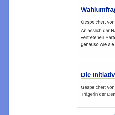
Wahlumfrag
Gespeichert vo
Anlässlich der N
vertretenen Part
genauso wie sie 
Die Initiat
Gespeichert vo
Trägerin der De
E
«