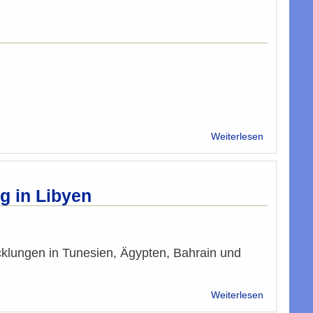
Baghajati
z.
Artikel:
"Islamphob
ist
kein
Verbrechen
über
Weiterlesen
EMISCO
Press
Release,
Ankara
g in Libyen
17/18.02.2
cklungen in Tunesien, Ägypten, Bahrain und
über
Weiterlesen
SP-