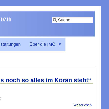
nnen
Suche
staltungen
Über die IMÖ
s noch so alles im Koran steht“
t
über
Weiterlesen
Leserbrief