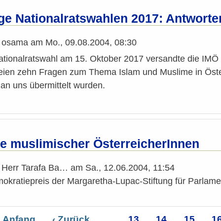
e Nationalratswahlen 2017: Antworte
n
osama
am
Mo., 09.08.2004, 08:30
ationalratswahl am 15. Oktober 2017 versandte die IMÖ 
eien zehn Fragen zum Thema Islam und Muslime in Österr
an uns übermittelt wurden.
ive muslimischer ÖsterreicherInnen
n
Herr Tarafa Ba…
am
Sa., 12.06.2004, 11:54
mokratiepreis der Margaretha-Lupac-Stiftung für Parlam
rste
 Anfang
Vorherige
‹ Zurück
…
Seite
13
Seite
14
Seite
15
Se
1