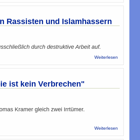
v.
Tarafa
Baghajati
on Rassisten und Islamhassern
z.
Kommentar
„Was
noch
usschließlich durch destruktive Arbeit auf.
so
über
alles
Weiterlesen
"ILMÖ"
im
entlarvt
Koran
sich
steht“
endgültig
bie ist kein Verbrechen"
als
Handlange
von
Rassisten
omas Kramer gleich zwei Irrtümer.
und
Islamhasse
über
Weiterlesen
Leserbrief
Tarafa