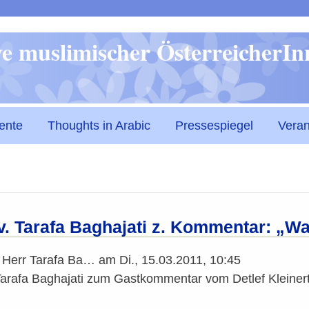
Direkt
ive muslimischer ÖsterreicherI
zum
Inhalt
ente
Thoughts in Arabic
Pressespiegel
Veran
v. Tarafa Baghajati z. Kommentar: „Wa
n
Herr Tarafa Ba…
am
Di., 15.03.2011, 10:45
Tarafa Baghajati zum Gastkommentar vom Detlef Kleiner