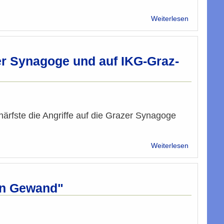
über
Weiterlesen
Solidarität
und
Verbundenh
er Synagoge und auf IKG-Graz-
chärfste die Angriffe auf die Grazer Synagoge
über
Weiterlesen
IMÖ-
Stellungn
zu
den
ten Gewand"
Angriffe
auf
die
Grazer