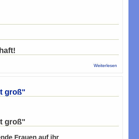
haft!
über
Weiterlesen
"Musliminn
am
Wort"
-
t groß"
Deklaratio
muslimisch
Frauen
t groß"
nde Frauen auf ihr