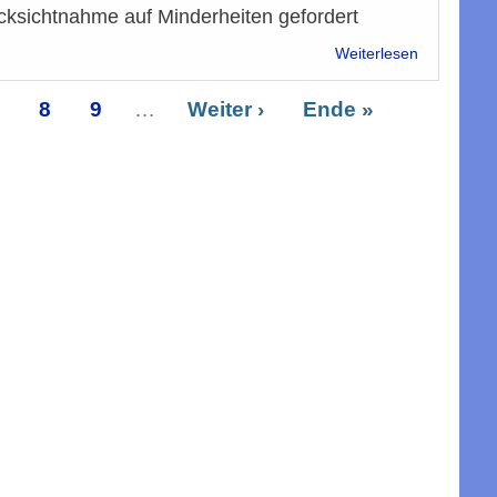
ücksichtnahme auf Minderheiten gefordert
über
Weiterlesen
Karfreitag:
Rücksicht
eite
7
Seite
8
Seite
9
…
Nächste
Weiter ›
Letzte
Ende »
auf
Seite
Seite
Minderheit
gefordert