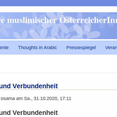
Direkt
ive muslimischer ÖsterreicherI
zum
Inhalt
ente
Thoughts in Arabic
Pressespiegel
Veran
t und Verbundenheit
n
osama
am
Sa., 31.10.2020, 17:11
t und Verbundenheit