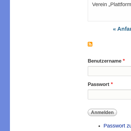
Verein „Plattfor
Erste
« Anfa
Seitennummer
Seite
Benutzername
Passwort
Passwort z