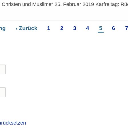
m Christen und Muslime“ 25. Februar 2019 Karfreitag: R
ng
Vorherige
‹ Zurück
Seite
1
Seite
2
Seite
3
Seite
4
Seite
5
Seite
6
S
ierung
Seite
urücksetzen