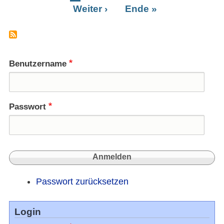
Begrä
Weiter ›
Letzte
Ende »
Se
auf
Seite
sich
hat
Benutzername
Passwort
Passwort zurücksetzen
Login