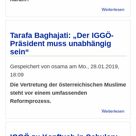
über
Weiterlesen
Inter
mit
Taraf
Bagha
Tarafa Baghajati: „Der IGGÖ-
halal
Präsident muss unabhängig
&
sein“
hara
im
Islam
Gespeichert von
osama
am
Mo., 28.01.2019,
18:09
Die Vertretung der österreichischen Muslime
steht vor einem umfassenden
Reformprozess.
über
Weiterlesen
Taraf
Bagha
„Der
IGGÖ