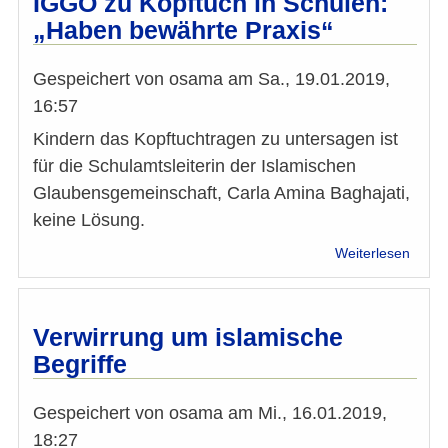
IGGÖ zu Kopftuch in Schulen:
Präsi
„Haben bewährte Praxis“
muss
unabh
sein“
Gespeichert von
osama
am
Sa., 19.01.2019,
16:57
Kindern das Kopftuchtragen zu untersagen ist
für die Schulamtsleiterin der Islamischen
Glaubensgemeinschaft, Carla Amina Baghajati,
keine Lösung.
über
Weiterlesen
IGGÖ
zu
Kopft
in
Verwirrung um islamische
Schul
Begriffe
„Hab
bewäh
Praxis
Gespeichert von
osama
am
Mi., 16.01.2019,
18:27