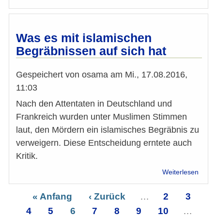
"Ein
Verbo
bedie
die
Was es mit islamischen
Prop
Begräbnissen auf sich hat
der
Extre
Gespeichert von
osama
am
Mi., 17.08.2016,
11:03
Nach den Attentaten in Deutschland und
Frankreich wurden unter Muslimen Stimmen
laut, den Mördern ein islamisches Begräbnis zu
verweigern. Diese Entscheidung erntete auch
Kritik.
über
Weiterlesen
Was
es
Erste
« Anfang
Vorherige
‹ Zurück
…
Seite
2
Seite
3
Se
mit
Seitennummerierung
4
Seite
Seite
5
Seite
6
Seite
Seite
7
Seite
8
Seite
9
Seite
10
…
islam
Nä