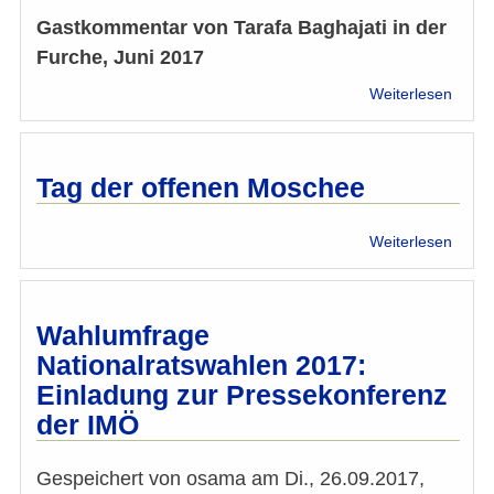
Gastkommentar von Tarafa Baghajati in der
Furche, Juni 2017
über
Weiterlesen
Verwi
um
islam
Begrif
Tag der offenen Moschee
über
Weiterlesen
Tag
der
offen
Mosc
Wahlumfrage
Nationalratswahlen 2017:
Einladung zur Pressekonferenz
der IMÖ
Gespeichert von
osama
am
Di., 26.09.2017,