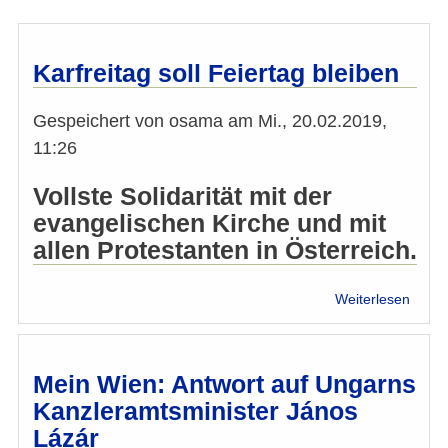
Karfreitag soll Feiertag bleiben
Gespeichert von
osama
am
Mi., 20.02.2019,
11:26
Vollste Solidarität mit der
evangelischen Kirche und mit
allen Protestanten in Österreich.
über
Weiterlesen
Karfre
soll
Feier
bleib
Mein Wien: Antwort auf Ungarns
Kanzleramtsminister János
Lázár