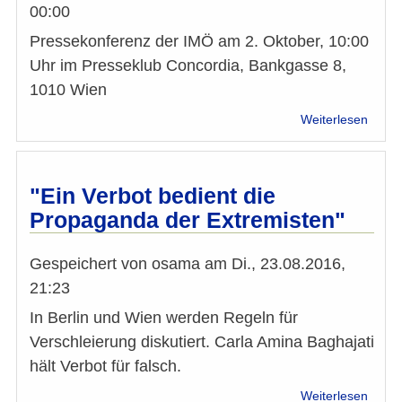
00:00
Pressekonferenz der IMÖ am 2. Oktober, 10:00
Uhr im Presseklub Concordia, Bankgasse 8,
1010 Wien
über
Weiterlesen
Wahl
Natio
2017:
Einla
"Ein Verbot bedient die
zur
Propaganda der Extremisten"
Press
der
IMÖ
Gespeichert von
osama
am
Di., 23.08.2016,
21:23
In Berlin und Wien werden Regeln für
Verschleierung diskutiert. Carla Amina Baghajati
hält Verbot für falsch.
über
Weiterlesen