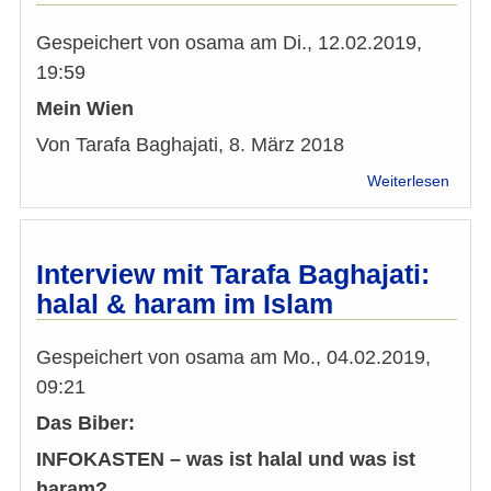
Gespeichert von
osama
am
Di., 12.02.2019,
19:59
Mein Wien
Von Tarafa Baghajati, 8. März 2018
über
Weiterlesen
Mein
Wien:
Antwo
auf
Interview mit Tarafa Baghajati:
Unga
halal & haram im Islam
Kanzl
Jáno
Lázár
Gespeichert von
osama
am
Mo., 04.02.2019,
09:21
Das Biber:
INFOKASTEN – was ist halal und was ist
haram?