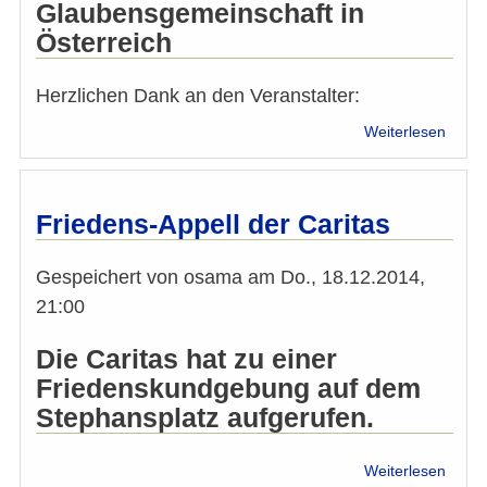
Glaubensgemeinschaft in
Österreich
Herzlichen Dank an den Veranstalter:
über
Weiterlesen
Rede
Taraf
Bagha
Nein
Friedens-Appell der Caritas
zu
Hass
Gespeichert von
osama
am
Do., 18.12.2014,
und
Gewal
21:00
Wien
18.12
Die Caritas hat zu einer
Friedenskundgebung auf dem
Stephansplatz aufgerufen.
über
Weiterlesen