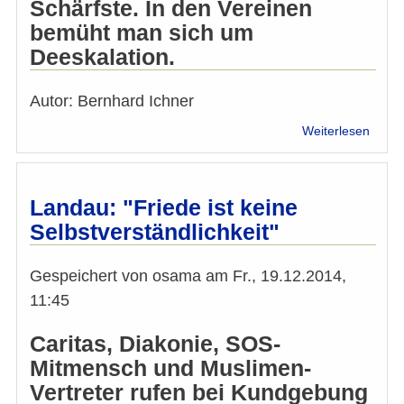
Schärfste. In den Vereinen
bemüht man sich um
Deeskalation.
Autor: Bernhard Ichner
über
Weiterlesen
Das
war
ein
Angrif
Landau: "Friede ist keine
auf
Selbstverständlichkeit"
die
Exist
der
Gespeichert von
osama
am
Fr., 19.12.2014,
Musl
11:45
in
Euro
Caritas, Diakonie, SOS-
Mitmensch und Muslimen-
Vertreter rufen bei Kundgebung