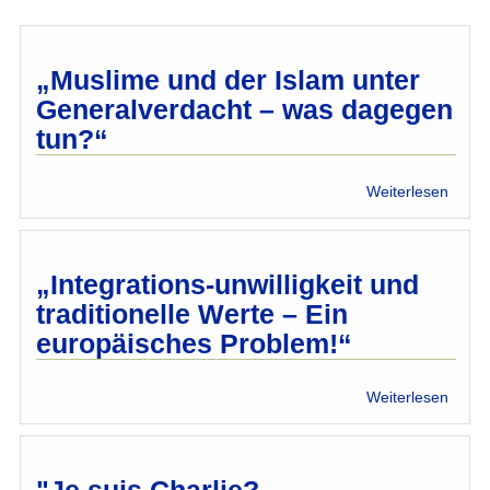
„Muslime und der Islam unter
Generalverdacht – was dagegen
tun?“
über
Weiterlesen
„Musl
und
der
Islam
„Integrations-unwilligkeit und
unter
traditionelle Werte – Ein
Gener
europäisches Problem!“
–
was
dage
über
Weiterlesen
tun?“
„Integ
unwill
und
tradit