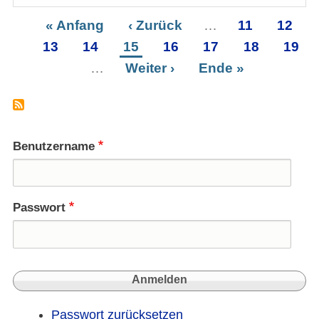
Fried
Appel
Erste
« Anfang
Vorherige
‹ Zurück
…
Seite
11
Seite
12
der
Seitennummerierung
Seite
13
Seite
Seite
14
Seite
15
Seite
Seite
16
Seite
17
Seite
18
Seite
19
Carit
…
Nächste
Weiter ›
Letzte
Ende »
Seite
Seite
Benutzername
Passwort
Passwort zurücksetzen