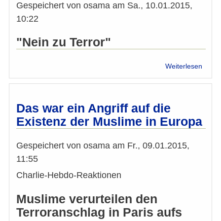
Stärk
Gespeichert von
osama
am
Sa., 10.01.2015,
zu
10:22
besin
"Nein zu Terror"
über
Weiterlesen
Anti-
Gewal
Aktio
vor
Das war ein Angriff auf die
Wiene
Existenz der Muslime in Europa
Mosc
Gespeichert von
osama
am
Fr., 09.01.2015,
11:55
Charlie-Hebdo-Reaktionen
Muslime verurteilen den
Terroranschlag in Paris aufs