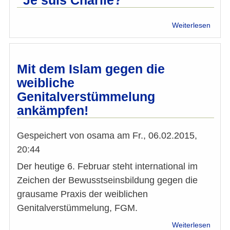
"Je suis Charlie?
Wert
–
über
Weiterlesen
Ein
"Je
europ
suis
Probl
Charl
Mit dem Islam gegen die
weibliche
Genitalverstümmelung
ankämpfen!
Gespeichert von
osama
am
Fr., 06.02.2015,
20:44
Der heutige 6. Februar steht international im
Zeichen der Bewusstseinsbildung gegen die
grausame Praxis der weiblichen
Genitalverstümmelung, FGM.
über
Weiterlesen