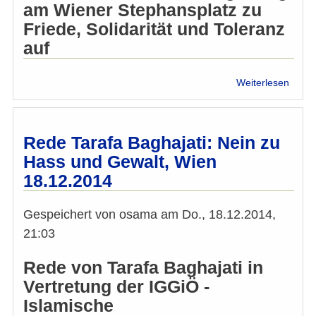
am Wiener Stephansplatz zu
Friede, Solidarität und Toleranz
auf
über
Weiterlesen
Landa
"Frie
ist
keine
Rede Tarafa Baghajati: Nein zu
Selbst
Hass und Gewalt, Wien
18.12.2014
Gespeichert von
osama
am
Do., 18.12.2014,
21:03
Rede von Tarafa Baghajati in
Vertretung der IGGiÖ -
Islamische