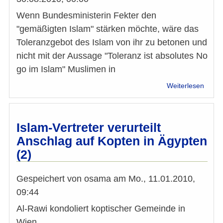
Wenn Bundesministerin Fekter den
"gemäßigten Islam" stärken möchte, wäre das
Toleranzgebot des Islam von ihr zu betonen und
nicht mit der Aussage "Toleranz ist absolutes No
go im Islam" Muslimen in
über
Weiterlesen
Toler
im
Islam
ist
Islam-Vertreter verurteilt
verpfl
Anschlag auf Kopten in Ägypten
(2)
Gespeichert von
osama
am
Mo., 11.01.2010,
09:44
Al-Rawi kondoliert koptischer Gemeinde in
Wien