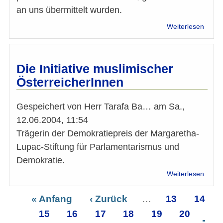
an uns übermittelt wurden.
über
Weiterlesen
Wahl
Natio
2017:
Antwo
Die Initiative muslimischer
der
ÖsterreicherInnen
Spitz
Gespeichert von
Herr Tarafa Ba…
am
Sa.,
12.06.2004, 11:54
Trägerin der Demokratiepreis der Margaretha-
Lupac-Stiftung für Parlamentarismus und
Demokratie.
über
Weiterlesen
Die
Initiat
Erste
« Anfang
Vorherige
‹ Zurück
…
Seite
13
Seite
14
musli
Seitennummerierung
Seite
Seite
15
Seite
16
Seite
Seite
17
Seite
18
Seite
19
Seite
20
Öster
Sei