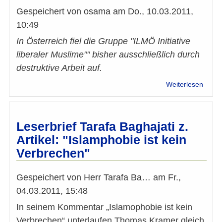
so
Gespeichert von
osama
am
Do., 10.03.2011,
alles
10:49
im
Kora
In Österreich fiel die Gruppe "ILMÖ Initiative
steht“
liberaler Muslime"" bisher ausschließlich durch
destruktive Arbeit auf.
über
Weiterlesen
"ILMÖ
entlar
sich
endgü
Leserbrief Tarafa Baghajati z.
als
Artikel: "Islamphobie ist kein
Handl
Verbrechen"
von
Rassi
und
Gespeichert von
Herr Tarafa Ba…
am
Fr.,
Islam
04.03.2011, 15:48
In seinem Kommentar „Islamophobie ist kein
Verbrechen“ unterlaufen Thomas Kramer gleich