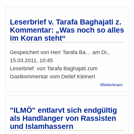
Leserbrief v. Tarafa Baghajati z.
Kommentar: „Was noch so alles
im Koran steht“
Gespeichert von
Herr Tarafa Ba…
am
Di.,
15.03.2011, 10:45
Leserbrief von Tarafa Baghajati zum
Gastkommentar vom Detlef Kleinert
über
Weiterlesen
Leser
v.
Taraf
Bagha
"ILMÖ" entlarvt sich endgültig
z.
als Handlanger von Rassisten
Komm
und Islamhassern
„Was
noch