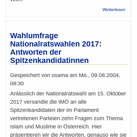
über
Weiterlesen
Islam
Vertre
verurt
Ansch
Wahlumfrage
auf
Nationalratswahlen 2017:
Kopte
Antworten der
in
Ägypt
Spitzenkandidatinnen
(2)
Gespeichert von
osama
am
Mo., 09.08.2004,
08:30
Anlässlich der Nationalratswahl am 15. Oktober
2017 versandte die IMÖ an alle
Spitzenkandidaten der im Parlament
vertretenen Parteien zehn Fragen zum Thema
Islam und Muslime in Österreich. Hier
präsentieren wir die Antworten, genauso wie sie