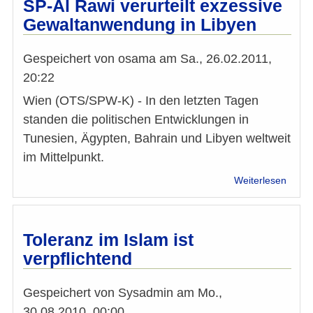
SP-Al Rawi verurteilt exzessive
17/18
Gewaltanwendung in Libyen
Gespeichert von
osama
am
Sa., 26.02.2011,
20:22
Wien (OTS/SPW-K) - In den letzten Tagen
standen die politischen Entwicklungen in
Tunesien, Ägypten, Bahrain und Libyen weltweit
im Mittelpunkt.
über
Weiterlesen
SP-
Al
Rawi
verurt
Toleranz im Islam ist
exzes
verpflichtend
Gewa
in
Libye
Gespeichert von
Sysadmin
am
Mo.,
30.08.2010, 00:00