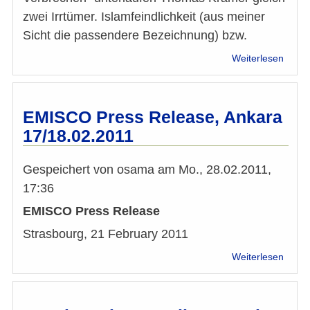
zwei Irrtümer. Islamfeindlichkeit (aus meiner
Sicht die passendere Bezeichnung) bzw.
über
Weiterlesen
Leser
Taraf
Bagha
z.
EMISCO Press Release, Ankara
Artikel
17/18.02.2011
"Isla
ist
kein
Gespeichert von
osama
am
Mo., 28.02.2011,
Verbr
17:36
EMISCO Press Release
Strasbourg, 21 February 2011
über
Weiterlesen
EMIS
Press
Relea
Ankar