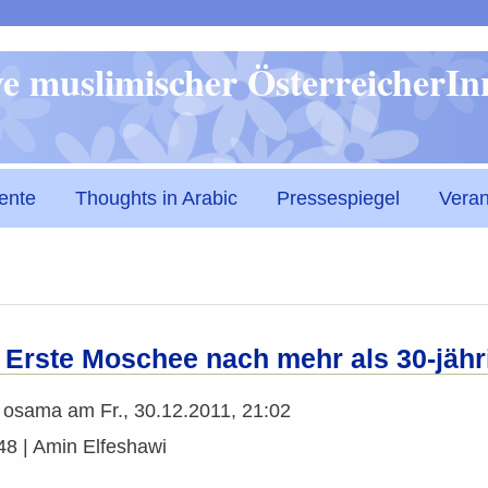
Direkt
ive muslimischer ÖsterreicherI
zum
Inhalt
ente
Thoughts in Arabic
Pressespiegel
Veran
 Erste Moschee nach mehr als 30-jähr
n
osama
am
Fr., 30.12.2011, 21:02
48 | Amin Elfeshawi