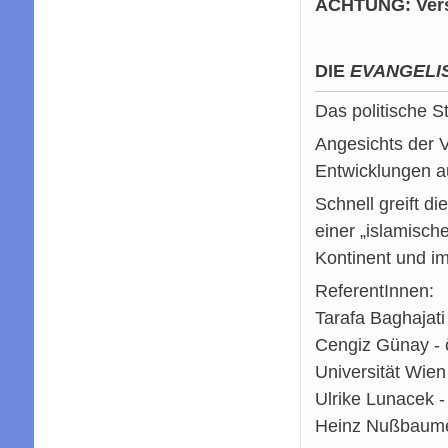
ACHTUNG: Vers
DIE
EVANGELI
Das politische 
Angesichts der V
Entwicklungen a
Schnell greift d
einer „islamisch
Kontinent und im
ReferentInnen:
Tarafa Baghajat
Cengiz Günay - ös
Universität Wien
Ulrike Lunacek 
Heinz Nußbaumer