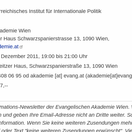
reichisches Institut für Internationale Politik
kademie Wien
er Haus Schwarzspanierstrasse 13, 1090 Wien,
emie.at
6. Dezember 2011, 19:00 bis 21:00 Uhr
weitzer Haus, Schwarzspanierstraße 13, 1090 Wien
408 06 95 od
akademie
[at]
evang.at
(akademie[at]evang[
7,--
ormations-Newsletter der Evangelischen Akademie Wien. 
h und geben Ihre Email-Adresse nicht an Dritte weiter. So
nformation. Wenn Sie keine weiteren Zusendungen mehr 
f oder Text "keine weiteren Zusendungen erwünscht".
Vi