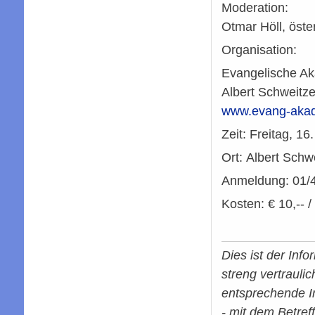
Moderation:
Otmar Höll, öster
Organisation:
Evangelische A
Albert Schweitz
www.evang-akad
Zeit: Freitag, 1
Ort: Albert Sch
Anmeldung: 01/
Kosten: € 10,-- / 
Dies ist der Inf
streng vertraulic
entsprechende I
- mit dem Betref