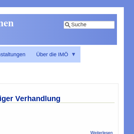
nnen
Suche
staltungen
Über die IMÖ
iger Verhandlung
über
Weiterlesen