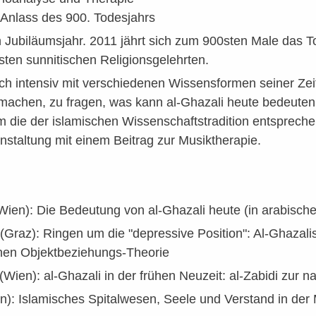
 Anlass des 900. Todesjahrs
in Jubiläumsjahr. 2011 jährt sich zum 900sten Male das
hsten sunnitischen Religionsgelehrten.
ich intensiv mit verschiedenen Wissensformen seiner Ze
machen, zu fragen, was kann al-Ghazali heute bedeuten
 die der islamischen Wissenschaftstradition entsprech
anstaltung mit einem Beitrag zur Musiktherapie.
Wien): Die Bedeutung von al-Ghazali heute (in arabisc
 (Graz): Ringen um die "depressive Position": Al-Ghazali
hen Objektbeziehungs-Theorie
(Wien): al-Ghazali in der frühen Neuzeit: al-Zabidi zur na
): Islamisches Spitalwesen, Seele und Verstand in der 