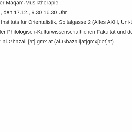
der Maqam-Musiktherapie
, den 17.12., 9.30-16.30 Uhr
 Instituts für Orientalistik, Spitalgasse 2 (Altes AKH, U
er Philologisch-Kulturwissenschaftlichen Fakultät und dem
r
al-Ghazali
[at]
gmx.at
(al-Ghazali[at]gmx[dot]at)