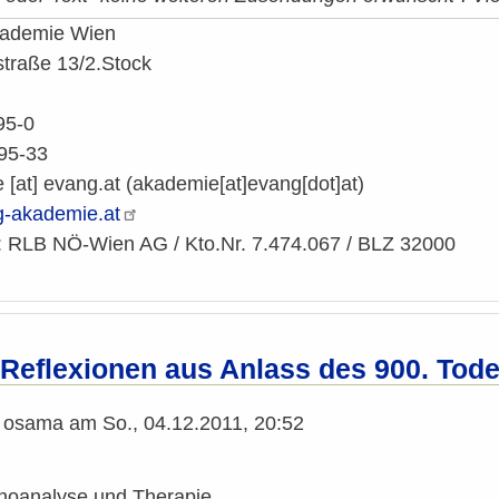
kademie Wien
traße 13/2.Stock
95-0
 95-33
e
[at]
evang.at
(akademie[at]evang[dot]at)
g-akademie.at
 RLB NÖ-Wien AG / Kto.Nr. 7.474.067 / BLZ 32000
: Reflexionen aus Anlass des 900. Tod
n
osama
am
So., 04.12.2011, 20:52
choanalyse und Therapie