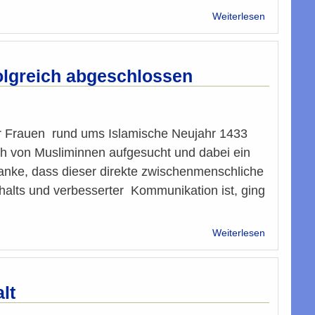
über
Weiterlesen
al-
Ghazali:
Reflexione
aus
olgreich abgeschlossen
Anlass
des
900.
Todesjahrs
er Frauen rund ums Islamische Neujahr 1433
h von Musliminnen aufgesucht und dabei ein
anke, dass dieser direkte zwischenmenschliche
alts und verbesserter Kommunikation ist, ging
über
Weiterlesen
Muslimisch
Nachbarsch
für
heuer
lt
erfolgreich
abgeschlo