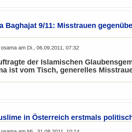
a Baghajat 9/11: Misstrauen gegenüber
n
osama
am
Di., 06.09.2011, 07:32
ftragte der Islamischen Glaubensgeme
ma ist vom Tisch, generelles Misstrau
uslime in Österreich erstmals politi
n
osama
am
Mi., 31.08.2011, 10:14