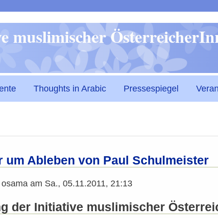
Direkt
ive muslimischer ÖsterreicherI
zum
Inhalt
ente
Thoughts in Arabic
Pressespiegel
Veran
r um Ableben von Paul Schulmeister
n
osama
am
Sa., 05.11.2011, 21:13
 der Initiative muslimischer Österrei