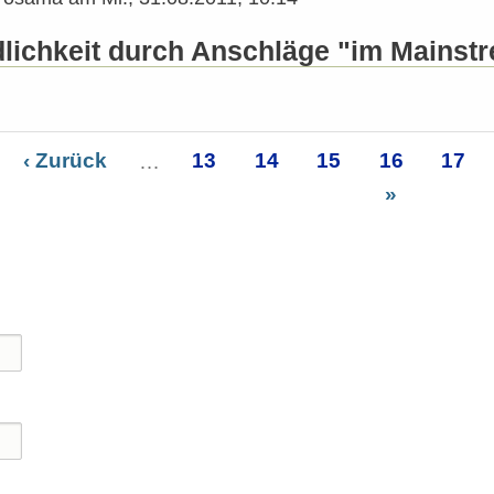
dlichkeit durch Anschläge "im Mainst
Vorherige
‹ Zurück
…
Seite
13
Seite
14
Seite
15
Seite
16
Seite
17
ierung
Seite
»