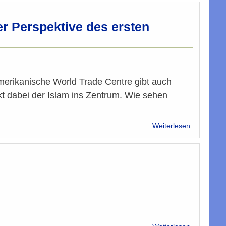
könnte
Schlüsselro
spielen"
er Perspektive des ersten
merikanische World Trade Centre gibt auch
t dabei der Islam ins Zentrum. Wie sehen
über
Weiterlesen
9/11
und
die
Folgen:
Aus
aktueller
Sicht
und
in
über
der