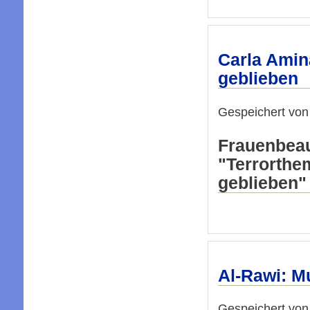
Carla Amin
geblieben
Gespeichert vo
Frauenbeau
"Terrorthe
geblieben"
Al-Rawi: M
Gespeichert vo