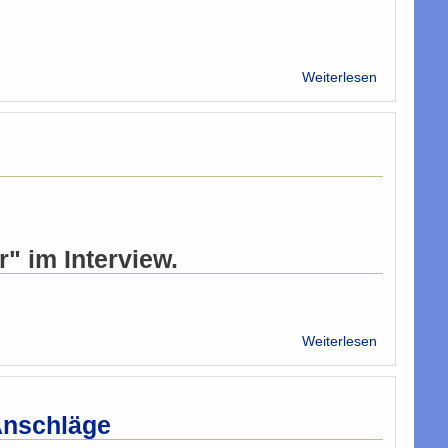
über
Weiterlesen
Neues
interreligiö
Dialogzent
ist
eine
historische
Chance
" im Interview.
über
Weiterlesen
Syrien:
Wiener
Zeitung
mit
Anschläge
Tarafa