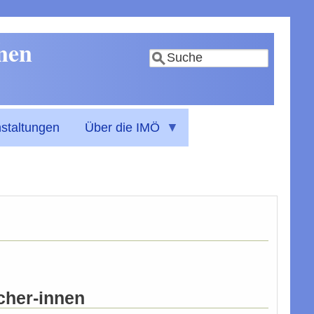
nnen
Suche
staltungen
Über die IMÖ
cher-innen