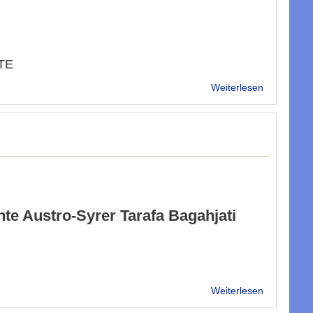
Baghajati
TE
über
Weiterlesen
Österreich
Muslime
kritisch
wegen
Folgen
der
Anschläge
te Austro-Syrer Tarafa Bagahjati
über
Weiterlesen
"Wien