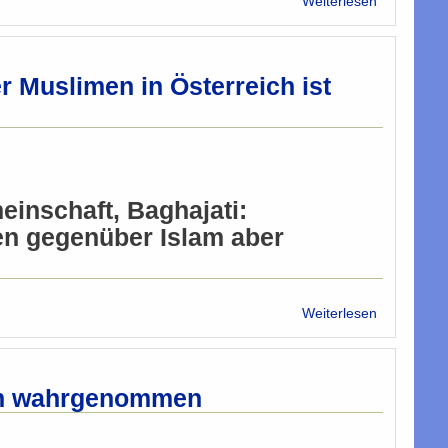
Weiterlesen
Muslime
Perspektiv
als
des
Zielscheib
ersten
von
Jahrestage
 Muslimen in Österreich ist
Angriffen
2002
inschaft, Baghajati:
en gegenüber Islam aber
über
Weiterlesen
Carla
Amina
Baghajat
9/11:
sch wahrgenommen
Misstrauen
gegenüber