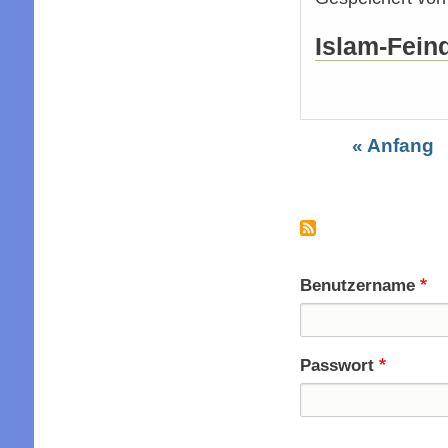
Islam-Fein
Erste
« Anfang
Seitennummer
Seite
Benutzername
Passwort