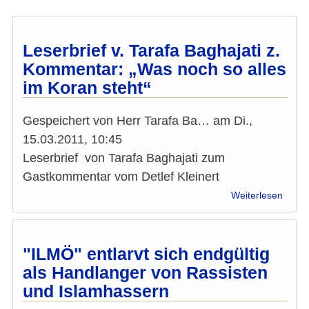
Leserbrief v. Tarafa Baghajati z.
Kommentar: „Was noch so alles
im Koran steht“
Gespeichert von
Herr Tarafa Ba…
am
Di.,
15.03.2011, 10:45
Leserbrief von Tarafa Baghajati zum
Gastkommentar vom Detlef Kleinert
über
Weiterlesen
Leser
v.
Taraf
Bagha
"ILMÖ" entlarvt sich endgültig
z.
als Handlanger von Rassisten
Komm
und Islamhassern
„Was
noch