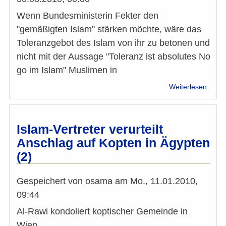
Wenn Bundesministerin Fekter den
"gemäßigten Islam" stärken möchte, wäre das
Toleranzgebot des Islam von ihr zu betonen und
nicht mit der Aussage "Toleranz ist absolutes No
go im Islam" Muslimen in
über
Weiterlesen
Toler
im
Islam
ist
Islam-Vertreter verurteilt
verpfl
Anschlag auf Kopten in Ägypten
(2)
Gespeichert von
osama
am
Mo., 11.01.2010,
09:44
Al-Rawi kondoliert koptischer Gemeinde in
Wien