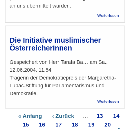
an uns übermittelt wurden.
über
Weiterlesen
Wahl
Natio
2017:
Antwo
Die Initiative muslimischer
der
ÖsterreicherInnen
Spitz
Gespeichert von
Herr Tarafa Ba…
am
Sa.,
12.06.2004, 11:54
Trägerin der Demokratiepreis der Margaretha-
Lupac-Stiftung für Parlamentarismus und
Demokratie.
über
Weiterlesen
Die
Initiat
Erste
« Anfang
Vorherige
‹ Zurück
…
Seite
13
Seite
14
musli
Seitennummerierung
Seite
Seite
15
Seite
16
Seite
Seite
17
Seite
18
Seite
19
Seite
20
Öster
Sei