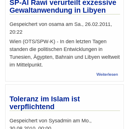
SP-Al Rawi verurteilt exzessive
17/18
Gewaltanwendung in Libyen
Gespeichert von
osama
am
Sa., 26.02.2011,
20:22
Wien (OTS/SPW-K) - In den letzten Tagen
standen die politischen Entwicklungen in
Tunesien, Ägypten, Bahrain und Libyen weltweit
im Mittelpunkt.
über
Weiterlesen
SP-
Al
Rawi
verurt
Toleranz im Islam ist
exzes
verpflichtend
Gewa
in
Libye
Gespeichert von
Sysadmin
am
Mo.,
30.08.2010, 00:00