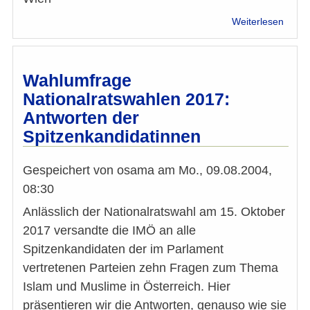
über
Weiterlesen
Islam
Vertre
verurt
Ansch
Wahlumfrage
auf
Nationalratswahlen 2017:
Kopte
Antworten der
in
Ägypt
Spitzenkandidatinnen
(2)
Gespeichert von
osama
am
Mo., 09.08.2004,
08:30
Anlässlich der Nationalratswahl am 15. Oktober
2017 versandte die IMÖ an alle
Spitzenkandidaten der im Parlament
vertretenen Parteien zehn Fragen zum Thema
Islam und Muslime in Österreich. Hier
präsentieren wir die Antworten, genauso wie sie