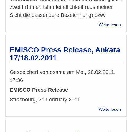
zwei Irrtümer. Islamfeindlichkeit (aus meiner
Sicht die passendere Bezeichnung) bzw.
über
Weiterlesen
Leser
Taraf
Bagha
z.
EMISCO Press Release, Ankara
Artikel
17/18.02.2011
"Isla
ist
kein
Gespeichert von
osama
am
Mo., 28.02.2011,
Verbr
17:36
EMISCO Press Release
Strasbourg, 21 February 2011
über
Weiterlesen
EMIS
Press
Relea
Ankar