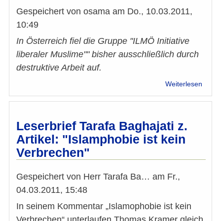
so
Gespeichert von
osama
am
Do., 10.03.2011,
alles
10:49
im
Kora
In Österreich fiel die Gruppe "ILMÖ Initiative
steht“
liberaler Muslime"" bisher ausschließlich durch
destruktive Arbeit auf.
über
Weiterlesen
"ILMÖ
entlar
sich
endgü
Leserbrief Tarafa Baghajati z.
als
Artikel: "Islamphobie ist kein
Handl
Verbrechen"
von
Rassi
und
Gespeichert von
Herr Tarafa Ba…
am
Fr.,
Islam
04.03.2011, 15:48
In seinem Kommentar „Islamophobie ist kein
Verbrechen“ unterlaufen Thomas Kramer gleich