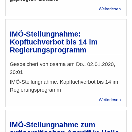
Graz-
Präsi
über
Weiterlesen
Elie
Carla
Rose
Amin
Bagha
"FPÖ
IMÖ-Stellungnahme:
Politik
Kopftuchverbot bis 14 im
im
Regierungsprogramm
gepfl
Gewa
Gespeichert von
osama
am
Do., 02.01.2020,
20:01
IMÖ-Stellungnahme: Kopftuchverbot bis 14 im
Regierungsprogramm
über
Weiterlesen
IMÖ-
Stell
Kopft
bis
IMÖ-Stellungnahme zum
14