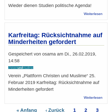
Wieder dienen Studien politische Agenda!
über
Weiterlesen
Wiede
diene
Studi
politi
Karfreitag: Rücksichtnahme auf
Agen
Minderheiten gefordert
Gespeichert von
osama
am
Di., 26.02.2019,
14:58
Verein „Plattform Christen und Muslime“ 25.
Februar 2019 Karfreitag: Rücksichtnahme auf
Minderheiten gefordert
über
Weiterlesen
Karfre
Rücks
Erste
« Anfang
Vorherige
‹ Zurück
Seite
1
Seite
2
Seite
3
Se
auf