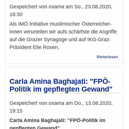
Gespeichert von
osama
am
So., 23.08.2020,
18:30
Als IMÖ Initiative muslimischer Österreicher-
innen verurteilen wir aufs schärfste die Angriffe
auf die Grazer Synagoge und auf IKG-Graz-
Präsident Elie Rosen.
über
Weiterlesen
IMÖ-
Stell
zu
den
Carla Amina Baghajati: "FPÖ-
Angrif
Politik im gepflegten Gewand"
auf
die
Graze
Gespeichert von
osama
am
Do., 13.08.2020,
Syna
19:15
und
auf
Carla Amina Baghajati: "FPÖ-Politik im
IKG-
gepflegten Gewand"