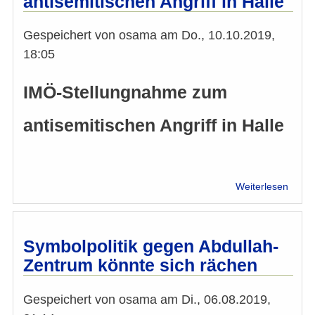
antisemitischen Angriff in Halle
im
Regi
Gespeichert von
osama
am
Do., 10.10.2019,
18:05
IMÖ-Stellungnahme zum
antisemitischen Angriff in Halle
über
Weiterlesen
IMÖ-
Stell
zum
antis
Symbolpolitik gegen Abdullah-
Angrif
Zentrum könnte sich rächen
in
Halle
Gespeichert von
osama
am
Di., 06.08.2019,