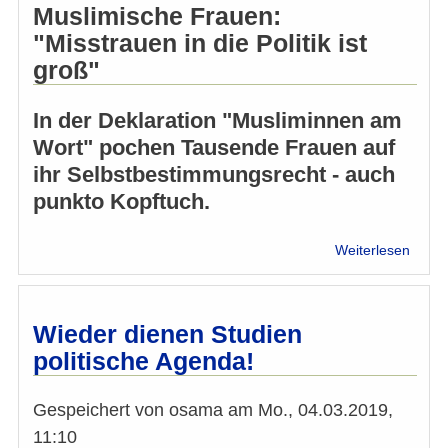
Muslimische Frauen:
"Misstrauen in die Politik ist
groß"
In der Deklaration "Musliminnen am
Wort" pochen Tausende Frauen auf
ihr Selbstbestimmungsrecht - auch
punkto Kopftuch.
über
Weiterlesen
Musli
Fraue
"Miss
in
Wieder dienen Studien
die
politische Agenda!
Politik
ist
groß"
Gespeichert von
osama
am
Mo., 04.03.2019,
11:10