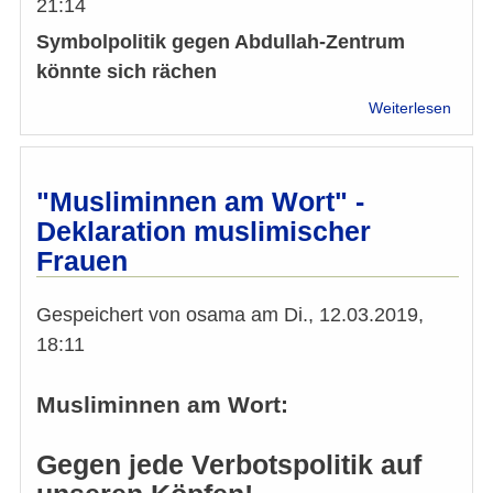
21:14
Symbolpolitik gegen Abdullah-Zentrum
könnte sich rächen
über
Weiterlesen
Symbo
gege
Abdul
Zent
"Musliminnen am Wort" -
könnt
Deklaration muslimischer
sich
Frauen
räche
Gespeichert von
osama
am
Di., 12.03.2019,
18:11
Musliminnen am Wort:
Gegen jede Verbotspolitik auf