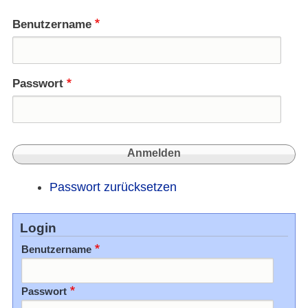
in
Ankar
Benutzername
Passwort
Passwort zurücksetzen
Login
Benutzername
Passwort