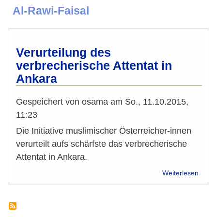
Al-Rawi-Faisal
Verurteilung des
verbrecherische Attentat in
Ankara
Gespeichert von
osama
am
So., 11.10.2015,
11:23
Die Initiative muslimischer Österreicher-innen
verurteilt aufs schärfste das verbrecherische
Attentat in Ankara.
über
Weiterlesen
Verur
des
verbr
Attent