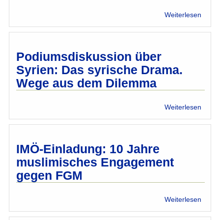
Lände
über
Weiterlesen
Vortr
über
den
Islam
Podiumsdiskussion über
im
Syrien: Das syrische Drama.
Missi
Wege aus dem Dilemma
über
Weiterlesen
Podiu
über
Syrien
Das
IMÖ-Einladung: 10 Jahre
syris
muslimisches Engagement
Dram
gegen FGM
Wege
aus
dem
über
Weiterlesen
Dile
IMÖ-
Einla