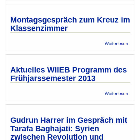
Mens
im
Islam
Montagsgespräch zum Kreuz im
Klassenzimmer
über
Weiterlesen
Mont
zum
Kreuz
im
Aktuelles WIIEB Programm des
Klass
Frühjarssemester 2013
über
Weiterlesen
Aktue
WIIE
Prog
des
Gudrun Harrer im Gespräch mit
Frühj
Tarafa Baghajati: Syrien
2013
zwischen Revolution und