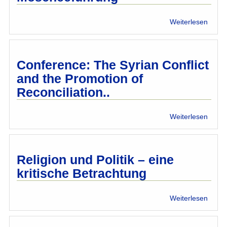
Zeich
der
über
Weiterlesen
Integr
Mosc
Conference: The Syrian Conflict
and the Promotion of
Reconciliation..
über
Weiterlesen
Confe
The
Syria
Confli
Religion und Politik – eine
and
kritische Betrachtung
the
Promo
of
über
Weiterlesen
Reconc
Relig
und
Politik