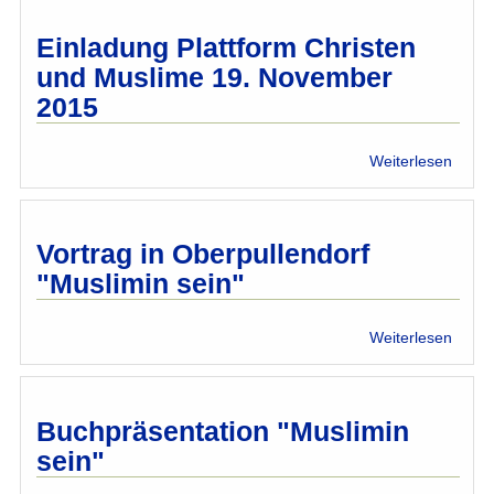
10
Jahre
Einladung Plattform Christen
musli
und Muslime 19. November
Enga
2015
gege
FGM
über
Weiterlesen
Einla
Platt
Chris
und
Vortrag in Oberpullendorf
Musl
"Muslimin sein"
19.
Nove
2015
über
Weiterlesen
Vortr
in
Oberp
"Musl
Buchpräsentation "Muslimin
sein"
sein"