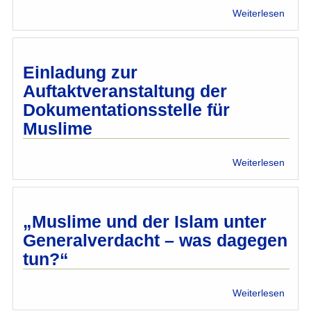
über
Weiterlesen
Buchp
"Musl
sein"
Einladung zur
Auftaktveranstaltung der
Dokumentationsstelle für
Muslime
über
Weiterlesen
Einla
zur
Aufta
der
„Muslime und der Islam unter
Dokum
Generalverdacht – was dagegen
für
tun?“
Musl
über
Weiterlesen
„Musl