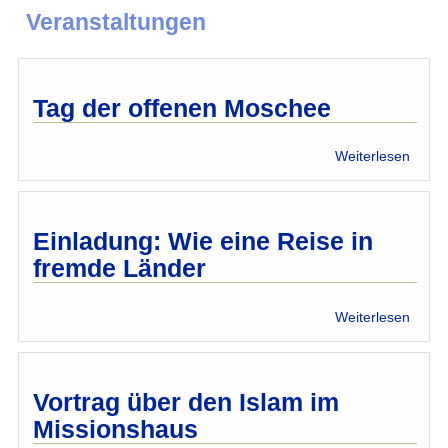
Veranstaltungen
Tag der offenen Moschee
über
Weiterlesen
Tag
der
offen
Mosc
Einladung: Wie eine Reise in
fremde Länder
über
Weiterlesen
Einla
Wie
eine
Reise
Vortrag über den Islam im
in
Missionshaus
fremd