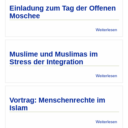
–
Einladung zum Tag der Offenen
eine
Moschee
kritis
Betra
über
Weiterlesen
Einla
zum
Tag
der
Muslime und Muslimas im
Offen
Stress der Integration
Mosc
über
Weiterlesen
Musl
und
Musli
im
Vortrag: Menschenrechte im
Stres
Islam
der
Integr
über
Weiterlesen
Vortra