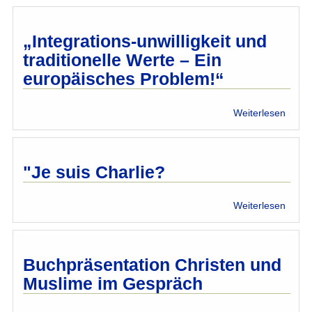
und
der
Islam
„Integrations-unwilligkeit und
unter
traditionelle Werte – Ein
Gener
europäisches Problem!“
–
was
dage
über
Weiterlesen
tun?“
„Integ
unwill
und
tradit
"Je suis Charlie?
Wert
–
über
Weiterlesen
Ein
"Je
europ
suis
Probl
Charl
Buchpräsentation Christen und
Muslime im Gespräch