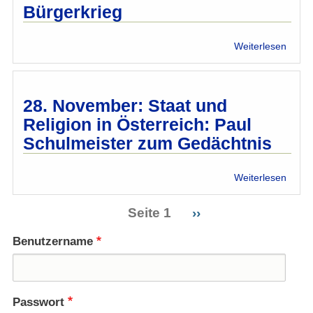
Bürgerkrieg
über
Weiterlesen
Gudr
Harre
im
Gesp
28. November: Staat und
mit
Religion in Österreich: Paul
Taraf
Schulmeister zum Gedächtnis
Bagha
Syrie
zwisc
über
Weiterlesen
Revol
28.
und
Nove
Seite 1
Nächste
››
Bürge
Staat
Seitennummerierung
Seite
und
Benutzername
Relig
in
Öster
Paul
Passwort
Schul