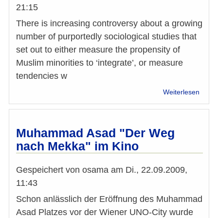
21:15
There is increasing controversy about a growing
number of purportedly sociological studies that
set out to either measure the propensity of
Muslim minorities to ‘integrate’, or measure
tendencies w
über
Weiterlesen
Islam
acad
resea
and
Muhammad Asad "Der Weg
scare
nach Mekka" im Kino
scena
Gespeichert von
osama
am
Di., 22.09.2009,
11:43
Schon anlässlich der Eröffnung des Muhammad
Asad Platzes vor der Wiener UNO-City wurde