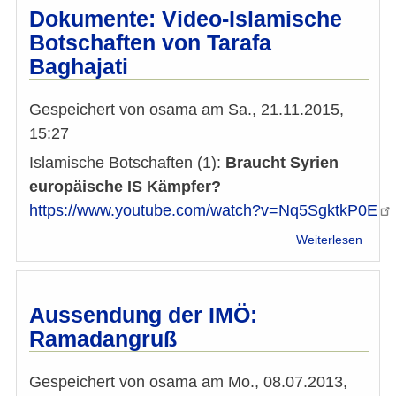
Integr
Dokumente: Video-Islamische
Rass
Botschaften von Tarafa
und
Baghajati
Weltwi
Gespeichert von
osama
am
Sa., 21.11.2015,
15:27
Islamische Botschaften (1):
Braucht Syrien
europäische IS Kämpfer?
https://www.youtube.com/watch?v=Nq5SgktkP0E
über
Weiterlesen
Doku
Video
Islam
Botsc
Aussendung der IMÖ:
von
Ramadangruß
Taraf
Bagha
Gespeichert von
osama
am
Mo., 08.07.2013,