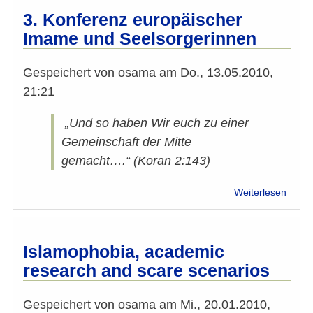
3. Konferenz europäischer
Imame und Seelsorgerinnen
Gespeichert von
osama
am
Do., 13.05.2010,
21:21
„Und so haben Wir euch zu einer
Gemeinschaft der Mitte
gemacht….“ (Koran 2:143)
über
Weiterlesen
3.
Konfe
europ
Imam
Islamophobia, academic
und
research and scare scenarios
Seels
Gespeichert von
osama
am
Mi., 20.01.2010,