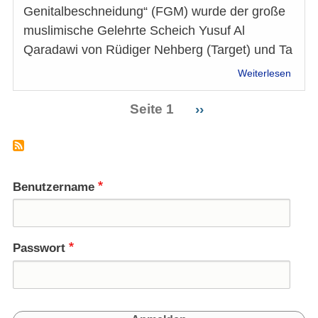
Genitalbeschneidung“ (FGM) wurde der große
muslimische Gelehrte Scheich Yusuf Al
Qaradawi von Rüdiger Nehberg (Target) und Ta
über
Weiterlesen
Kurzb
Doha/
Seite 1
Nächste
››
Schei
Seitennummerierung
Seite
Qara
gege
FGM
Benutzername
Passwort