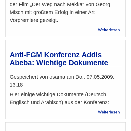
der Film „Der Weg nach Mekka“ von Georg
Misch mit größtem Erfolg in einer Art
Vorpremiere gezeigt.
über
Weiterlesen
Muh
Asad
"Der
Weg
Anti-FGM Konferenz Addis
nach
Abeba: Wichtige Dokumente
Mekk
im
Kino
Gespeichert von
osama
am
Do., 07.05.2009,
13:18
Hier einige wichtige Dokumente (Deutsch,
Englisch und Arabisch) aus der Konferenz:
über
Weiterlesen
Anti-
FGM
Konfe