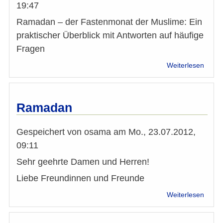
19:47
Ramadan – der Fastenmonat der Muslime: Ein
praktischer Überblick mit Antworten auf häufige
Fragen
über
Weiterlesen
Auss
der
IMÖ:
Rama
Ramadan
Gespeichert von
osama
am
Mo., 23.07.2012,
09:11
Sehr geehrte Damen und Herren!
Liebe Freundinnen und Freunde
über
Weiterlesen
Rama