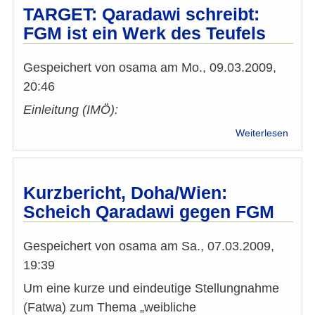
Addis
TARGET: Qaradawi schreibt:
Abeba
FGM ist ein Werk des Teufels
Wicht
Doku
Gespeichert von
osama
am
Mo., 09.03.2009,
20:46
Einleitung (IMÖ):
über
Weiterlesen
TARG
Qara
schrei
FGM
Kurzbericht, Doha/Wien:
ist
Scheich Qaradawi gegen FGM
ein
Werk
des
Gespeichert von
osama
am
Sa., 07.03.2009,
Teufe
19:39
Um eine kurze und eindeutige Stellungnahme
(Fatwa) zum Thema „weibliche