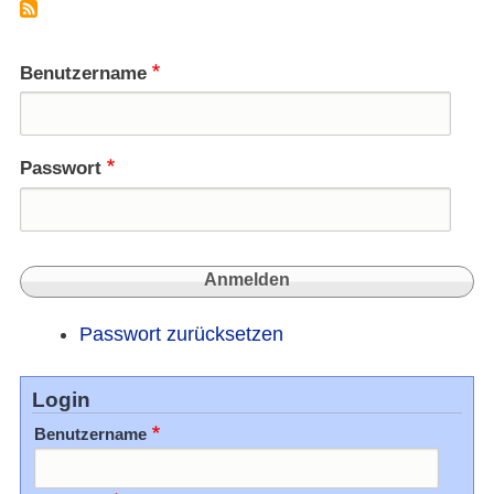
bei
Wahl
"Züng
Benutzername
an
der
Waag
Passwort
Passwort zurücksetzen
Login
Benutzername