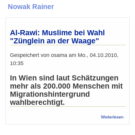
Nowak Rainer
Al-Rawi: Muslime bei Wahl
"Zünglein an der Waage"
Gespeichert von
osama
am
Mo., 04.10.2010,
10:35
In Wien sind laut Schätzungen
mehr als 200.000 Menschen mit
Migrationshintergrund
wahlberechtigt.
über
Weiterlesen
Al-
Rawi:
Musl