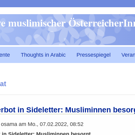
Direkt
ive muslimischer ÖsterreicherI
zum
Inhalt
ente
Thoughts in Arabic
Pressespiegel
Veran
at
rbot in Sideletter: Musliminnen besor
n
osama
am
Mo., 07.02.2022, 08:52
in Sideletter: Musliminnen besorgt