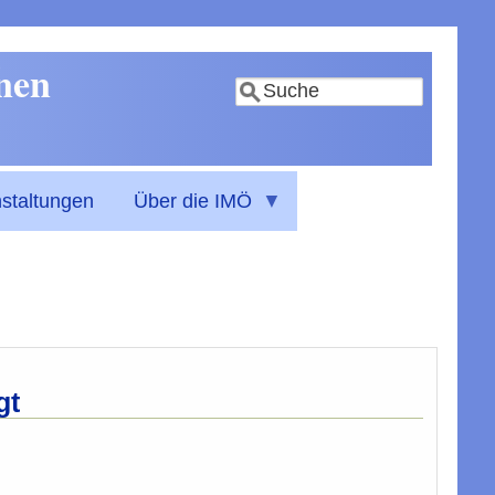
nnen
Suche
staltungen
Über die IMÖ
gt