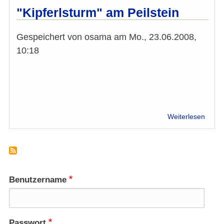
FGM
"Kipferlsturm" am Peilstein
Konfe
mit
Gespeichert von
osama
am
Mo., 23.06.2008,
IMÖ-
Betei
10:18
über
Weiterlesen
"Kipfe
am
Peilst
Benutzername
Passwort