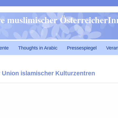
Direkt
ive muslimischer ÖsterreicherI
zum
Inhalt
ente
Thoughts in Arabic
Pressespiegel
Veran
Union islamischer Kulturzentren