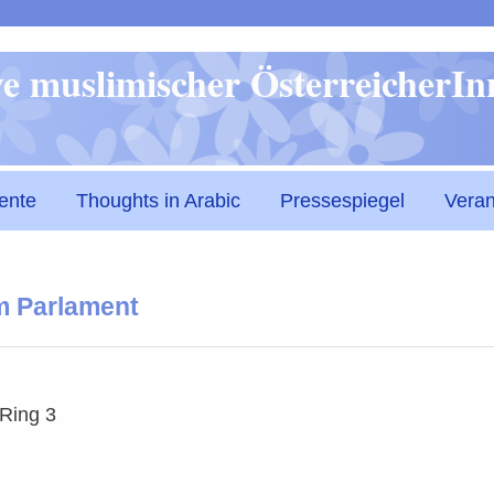
Direkt
ive muslimischer ÖsterreicherI
zum
Inhalt
ente
Thoughts in Arabic
Pressespiegel
Veran
m Parlament
-Ring 3