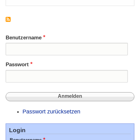
"Ents
Umga
mit
dem
Kreuz
Benutzername
Passwort
Passwort zurücksetzen
Login
Benutzername