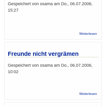
Gespeichert von
osama
am
Do., 06.07.2006,
in
der
15:27
Nahost
über
Weiterlesen
EU
Beitrit
Türke
Freunde nicht vergrämen
Gespeichert von
osama
am
Do., 06.07.2006,
10:02
über
Weiterlesen
Freu
nicht