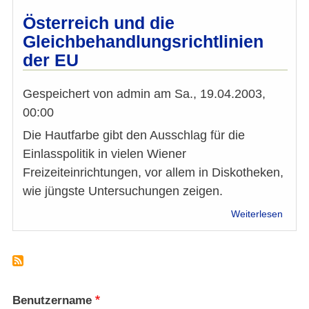
verg
Österreich und die
Gleichbehandlungsrichtlinien
der EU
Gespeichert von
admin
am
Sa., 19.04.2003,
00:00
Die Hautfarbe gibt den Ausschlag für die
Einlasspolitik in vielen Wiener
Freizeiteinrichtungen, vor allem in Diskotheken,
wie jüngste Untersuchungen zeigen.
über
Weiterlesen
Öster
und
die
Gleic
der
EU
Benutzername