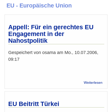
EU - Europäische Union
Appell: Für ein gerechtes EU
Engagement in der
Nahostpolitik
Gespeichert von
osama
am
Mo., 10.07.2006,
09:17
über
Weiterlesen
Appell
Für
ein
gerec
EU Beitritt Türkei
EU
Enga