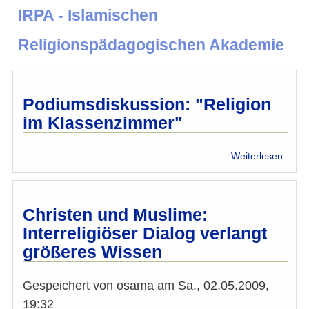
IRPA - Islamischen
Religionspädagogischen Akademie
Podiumsdiskussion: "Religion
im Klassenzimmer"
über
Weiterlesen
Podiu
"Relig
im
Klass
Christen und Muslime:
Interreligiöser Dialog verlangt
größeres Wissen
Gespeichert von
osama
am
Sa., 02.05.2009,
19:32