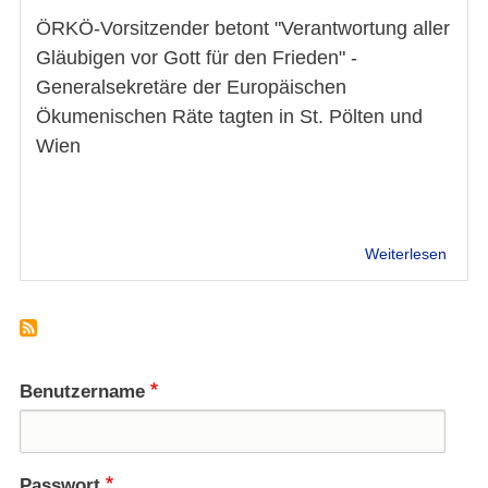
ÖRKÖ-Vorsitzender betont "Verantwortung aller
Gläubigen vor Gott für den Frieden" -
Generalsekretäre der Europäischen
Ökumenischen Räte tagten in St. Pölten und
Wien
über
Weiterlesen
Chris
und
Musli
Interr
Dialo
verla
Benutzername
größe
Wiss
Passwort