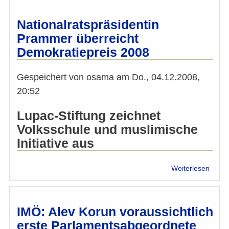
2017:
IMÖ
Nationalratspräsidentin
Frage
Prammer überreicht
an
Demokratiepreis 2008
die
Spitz
der
Gespeichert von
osama
am
Do., 04.12.2008,
kandi
20:52
Parte
Lupac-Stiftung zeichnet
Volksschule und muslimische
Initiative aus
über
Weiterlesen
Natio
Pram
überr
Demok
IMÖ: Alev Korun voraussichtlich
2008
erste Parlamentsabgeordnete