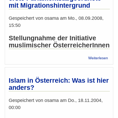
mit Migrationshintergrund
Gespeichert von
osama
am
Mo., 08.09.2008,
15:50
Stellungnahme der Initiative
muslimischer ÖsterreicherInnen
über
Weiterlesen
IMÖ:
Alev
Koru
voraus
Islam in Österreich: Was ist hier
erste
anders?
Parla
mit
Migra
Gespeichert von
osama
am
Do., 18.11.2004,
00:00