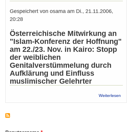
ist
ein
Gespeichert von
osama
am
Di., 21.11.2006,
Werk
20:28
des
Teufe
Österreichische Mitwirkung an
"Islam-Konferenz der Hoffnung"
am 22./23. Nov. in Kairo: Stopp
der weiblichen
Genitalverstümmelung durch
Aufklärung und Einfluss
muslimischer Gelehrter
über
Weiterlesen
Islam
Konfe
gege
FGM/
sterre
Mitwi