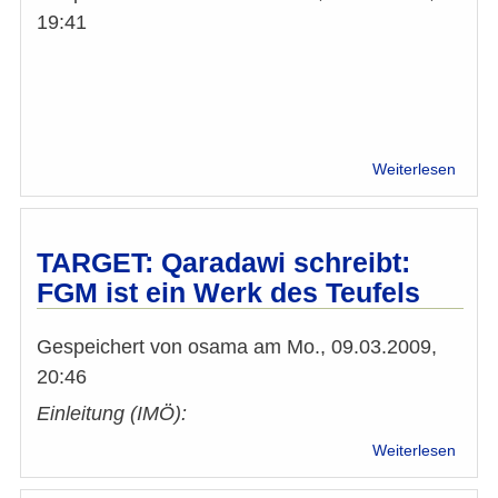
19:41
über
Weiterlesen
Anti-
FGM
Geleh
in
TARGET: Qaradawi schreibt:
Addis
FGM ist ein Werk des Teufels
Ababa
FGM
ist
Gespeichert von
osama
am
Mo., 09.03.2009,
mit
20:46
den
Grund
Einleitung (IMÖ):
des
über
Weiterlesen
Islam
TARG
unver
Qara