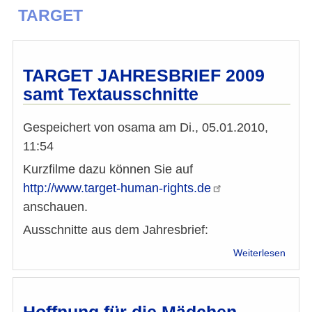
TARGET
TARGET JAHRESBRIEF 2009
samt Textausschnitte
Gespeichert von
osama
am
Di., 05.01.2010,
11:54
Kurzfilme dazu können Sie auf
http://www.target-human-rights.de
anschauen.
Ausschnitte aus dem Jahresbrief:
über
Weiterlesen
TARG
JAHR
2009
samt