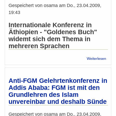
Gespeichert von
osama
am
Do., 23.04.2009,
19:43
Internationale Konferenz in
Äthiopien - "Goldenes Buch"
widemt sich dem Thema in
mehreren Sprachen
über
Weiterlesen
Addis
Abeb
Anti-
FGM
Anti-FGM Gelehrtenkonferenz in
Konfe
Addis Ababa: FGM ist mit den
mit
Grundlehren des Islam
IMÖ-
Betei
unvereinbar und deshalb Sünde
Gespeichert von
osama
am
Do., 23.04.2009,