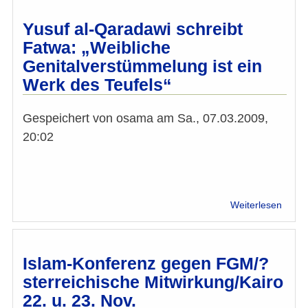
und
schrei
desha
FGM
Yusuf al-Qaradawi schreibt
Sünd
ist
Fatwa: „Weibliche
ein
Genitalverstümmelung ist ein
Werk
des
Werk des Teufels“
Teufe
Gespeichert von
osama
am
Sa., 07.03.2009,
20:02
über
Weiterlesen
Yusuf
al-
Qara
schrei
Islam-Konferenz gegen FGM/?
Fatwa
sterreichische Mitwirkung/Kairo
„Weib
22. u. 23. Nov.
Genit