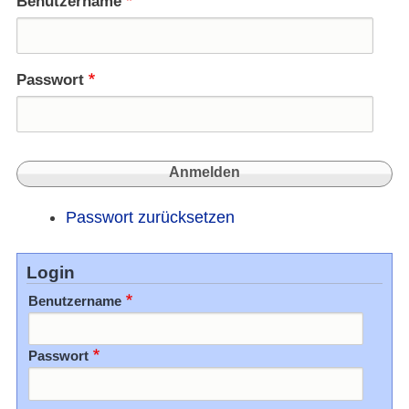
Benutzername
22.
u.
23.
Nov.
Passwort
Passwort zurücksetzen
Login
Benutzername
Passwort