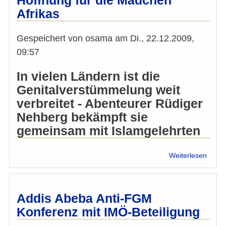
Hoffnung für die Mädchen
Texta
Afrikas
Gespeichert von
osama
am
Di., 22.12.2009,
09:57
In vielen Ländern ist die
Genitalverstümmelung weit
verbreitet - Abenteurer Rüdiger
Nehberg bekämpft sie
gemeinsam mit Islamgelehrten
über
Weiterlesen
Hoffn
für
die
Mädc
Addis Abeba Anti-FGM
Afrika
Konferenz mit IMÖ-Beteiligung