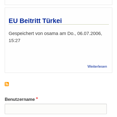
Omar
Al-
Rawi:
Entse
EU Beitritt Türkei
über
Gewal
Gespeichert von
osama
am
Do., 06.07.2006,
und
Terro
15:27
über
Weiterlesen
EU
Beitrit
Türke
Benutzername