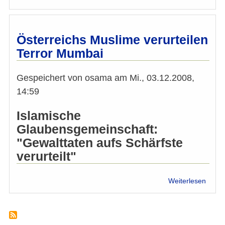
"For
abrah
Relig
verurt
Österreichs Muslime verurteilen
Terro
Terror Mumbai
in
Bomb
Gespeichert von
osama
am
Mi., 03.12.2008,
14:59
Islamische
Glaubensgemeinschaft:
"Gewalttaten aufs Schärfste
verurteilt"
über
Weiterlesen
Öster
Musl
verurt
Terro