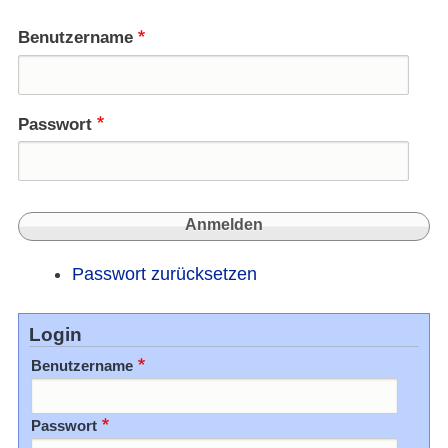
Mumb
Benutzername
Passwort
Passwort zurücksetzen
Login
Benutzername
Passwort