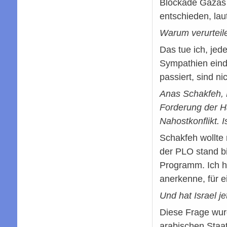
Blockade Gazas d
entschieden, laut
Warum verurteile
Das tue ich, jed
Sympathien eind
passiert, sind ni
Anas Schakfeh, P
Forderung der Ha
Nahostkonflikt. 
Schakfeh wollte 
der PLO stand bi
Programm. Ich h
anerkenne, für 
Und hat Israel j
Diese Frage wurd
arabischen Staat