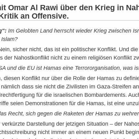
it Omar Al Rawi über den Krieg in Nah
Kritik an Offensive.
g":
Im Gelobten Land herrscht wieder Krieg zwischen Is
 Islam?
ein, sicher nicht, das ist ein politischer Konflikt. Und 
s der Nahostkonflikt nicht zu einem religiösen Konflikt 
USA und die EU ist Hamas eine Terrororganisation, was i
, diesen Konflikt nur über die Rolle der Hamas zu definie
 nämlich dass sie nicht die Zivilisten im Gaza-Streifen 
ilrechtfertigung für die israelischen Bombardements. Au
riffe seien Demonstrationen für die Hamas, ist eine unz
t das Recht, sich gegen die Raketen der Hamas zu wehre
r verkürzte Darstellung der jetzigen Situation – der Naho
chtsschreibung nicht immer an einem neuen Punkt begin