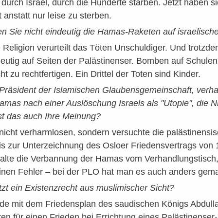
urch Israel, durch die Hunderte starben. Jetzt haben si
 anstatt nur leise zu sterben.
n Sie nicht eindeutig die Hamas-Raketen auf israelische 
e Religion verurteilt das Töten Unschuldiger. Und trotz
eutig auf Seiten der Palästinenser. Bomben auf Schulen
cht zu rechtfertigen. Ein Drittel der Toten sind Kinder.
räsident der Islamischen Glaubensgemeinschaft, verharm
mas nach einer Auslöschung Israels als "Utopie", die N
Ist das auch Ihre Meinung?
nicht verharmlosen, sondern versuchte die palästinensis
s zur Unterzeichnung des Osloer Friedensvertrags von 
alte die Verbannung der Hamas vom Verhandlungstisch, w
einen Fehler – bei der PLO hat man es auch anders gema
etzt ein Existenzrecht aus muslimischer Sicht?
e mit dem Friedensplan des saudischen Königs Abdullah 
en für einen Frieden bei Errichtung eines Palästinenser