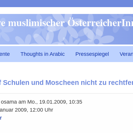
Direkt
ive muslimischer ÖsterreicherI
zum
Inhalt
ente
Thoughts in Arabic
Pressespiegel
Veran
 Schulen und Moscheen nicht zu rechtfer
n
osama
am
Mo., 19.01.2009, 10:35
Januar 2009, 12:00 Uhr
r