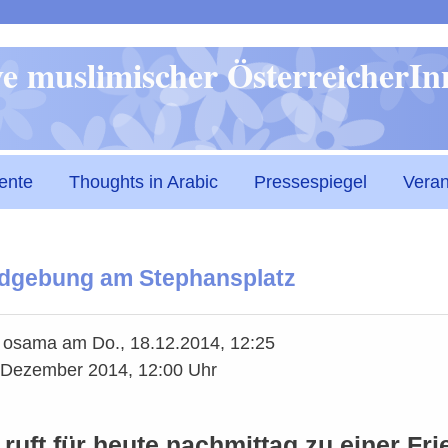
Direkt
ive muslimischer ÖsterreicherI
zum
Inhalt
ente
Thoughts in Arabic
Pressespiegel
Veran
dgebung am Stephansplatz
n
osama
am
Do., 18.12.2014, 12:25
 Dezember 2014, 12:00 Uhr
s ruft für heute nachmittag zu einer 