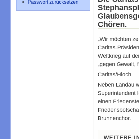
Passwort zurücksetzen
Stephanspl
Glaubensge
Chören.
„Wir möchten zeig
Caritas-Präsiden
Weltkrieg auf de
„gegen Gewalt, f
Caritas/Hloch
Neben Landau we
Superintendent 
einen Friedenst
Friedensbotscha
Brunnenchor.
WEITERE I