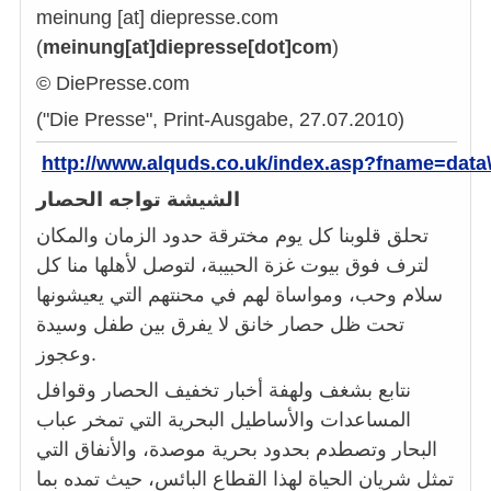
meinung
[at]
diepresse.com
(
meinung[at]diepresse[dot]com
)
© DiePresse.com
("Die Presse", Print-Ausgabe, 27.07.2010)
http://www.alquds.co.uk/index.asp?fname=data\
الشيشة تواجه الحصار
تحلق قلوبنا كل يوم مخترقة حدود الزمان والمكان
لترف فوق بيوت غزة الحبيبة، لتوصل لأهلها منا كل
سلام وحب، ومواساة لهم في محنتهم التي يعيشونها
تحت ظل حصار خانق لا يفرق بين طفل وسيدة
وعجوز.
نتابع بشغف ولهفة أخبار تخفيف الحصار وقوافل
المساعدات والأساطيل البحرية التي تمخر عباب
البحار وتصطدم بحدود بحرية موصدة، والأنفاق التي
تمثل شريان الحياة لهذا القطاع البائس، حيث تمده بما