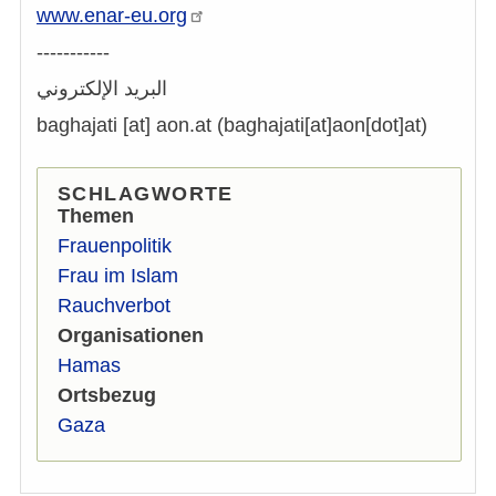
www.enar-eu.org
-----------
البريد الإلكتروني
baghajati
[at]
aon.at
(baghajati[at]aon[dot]at)
SCHLAGWORTE
Themen
Frauenpolitik
Frau im Islam
Rauchverbot
Organisationen
Hamas
Ortsbezug
Gaza