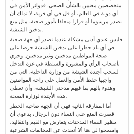
متخصصين معنيين بالشأن الصحي. فدوائر الأمن في
أي دولة في العالم، أو قل في أي قرية، لا تملك أن
تصدر مرسوما أو قرارا متعلقا بأمور صحية، مثل منع
تدخين الشيشة.
فليس عندي أدنى مشكلة عندما تصدر أي جهة صحية
في أي بلد حظرا على تدخين الشيشة حرصا على
صحة المواطنين مدخنين وغير مدخنين. وحري
بأصحاب الرأي والمشورة والسلطة في غزة التدخل
لسحب أجندة الشيشة من وزارة الداخلية، التي من
واجبها حفظ الأمن والعمل على راحة المواطنين
وهدوء بالهم بما فيهم مدخني الشيشة، وأن تعطى
هذه الأجندة لوزارة الصحة.
أما المفارقة الثانية فهي أن الجهة صاحبة الحظر
قصرت المنع على النساء دون الرجال، بدعوى أن
مظهر النساء المدخنات يتعارض مع القيم والتقاليد،
واسمحوا لي هنا ألا أتحدث عن المخالفات الشرعية