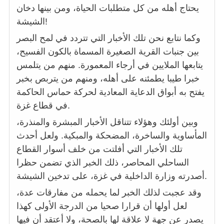
يحتاج أهله من كل متطلبات الحياة، ومن بينها دخان
الشيشة!
وكما نتابع نحن تلك الأخبار التي تتردد في لمح البصر
بين جنبات القرية الصغيرة المسماة بالكون الفسيح،
يتابعها الملايين في أرجاء المعمورة. منهم من يتلمس
خبرا طيبا يطمئنه على أهله، ومنهم من يتربص بخبر
يفتح به أبواق الدعاية المعادية لحركة حماس الحاكمة
في قطاع غزة.
وبين أولئك وهؤلاء تتناقل الأخبار المبشرة والمنذرة،
المأساوية والساخرة، المضحكة والمبكية. ولعل أحدث
تلك الأخبار التي أفلتت من خلف أسوار القطاع
الساحلي المحاصر، ذلك الخبر الذي تضمن حظرا
أصدرته وزارة الداخلية في غزة، على تدخين الشيشة.
وقد عجبت لذلك الخبر لما يحمله من مفارقات عدة،
لعل أولها أن قرارا صحيا من الدرجة الأولى كهذا
يصدر عن جهة لا علاقة لها بالصحة، ولا أعتقد أن فيها