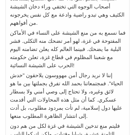
أصحاب الوجوه التي تختفي وراء دخان الشيشة
الكثيف وهي تبدو راضية وادعة مع كل نفس يخرجونه
من أفواههم.
فما نسمع به من منع الشيشة على النساء في الأماكن
المفتوحة في غزة، لهو أمر تضحك منه الثكلى. فشر
البلية ما يضحك. فبينما العالم كله يعلن تضامنه اليوم
مع شعبنا المظلوم في قطاع غزة، تعلن حكومته
الحرب على الشيشة النسائية!
إننا لا نريد رجال أمن مهووسون يلاحقون "خدش
الحياء". فمجتمعاتنا بحمد الله تفرق بجملتها بين ما هو
لائق وغيره، ولا تحتاج إلى وصي أمني ولا بسطار
عسكري. كما أن مثل هذه المحاولات التي أقدمت
عليها دول إسلامية، لم تأت بمردود مطلوب، بل أدت
إلى انتشار الظاهرة المطلوب منعها.
فليتم منع تدخين الشيشة في غزة لكل من هم دون
الثامنة عشرة، شبابا وفتيات، ولكن اتركوا الناس،