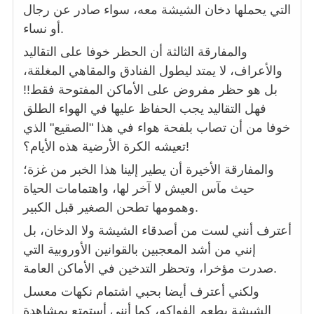
التي يحملها دخان الشيشة معه، سواء صادر عن رجال
أو نساء.
والمفارقة الثالثة أن الحظر خوفا على التقاليد
والأعراف، لا يمتد ليطول الفنادق والمقاهي المغلقة،
بل هو حظر مفروض على الأماكن المفتوحة فقط!!
فهل التقاليد يجب الحفاظ عليها في الهواء الطلق
خوفا من أن تصاب بلفحة هواء في هذا "الصقيع" الذي
تعيشه الكرة الأرضية هذه الأيام؟!
والمفارقة الأخيرة أن يطير إلينا هذا الخبر من غزة؛
حيث مآس العيش لا آخر لها، واهتمامات الحياة
وهمومها تطحن الصغير قبل الكبير.
أعترف أنني لست من أصدقاء الشيشة ولا الدخان، بل
إنني من أشد المعجبين بالقوانين الأوروبية التي
صدرت مؤخرا، وتحظر التدخين في الأماكن العامة.
ولكني أعترف أيضا بحبي اشتمام نكهات معسل
الشيشة بطعم الفواكه، كما أنني أستمتع بمشاهدة