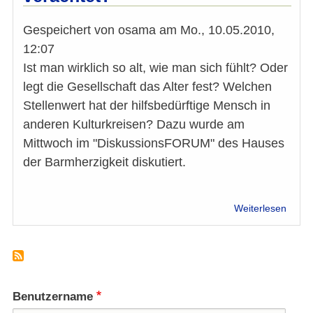
Gespeichert von
osama
am
Mo., 10.05.2010,
12:07
Ist man wirklich so alt, wie man sich fühlt? Oder
legt die Gesellschaft das Alter fest? Welchen
Stellenwert hat der hilfsbedürftige Mensch in
anderen Kulturkreisen? Dazu wurde am
Mittwoch im "DiskussionsFORUM" des Hauses
der Barmherzigkeit diskutiert.
über
Weiterlesen
Alter
in
Kultu
Vereh
oder
verac
Benutzername