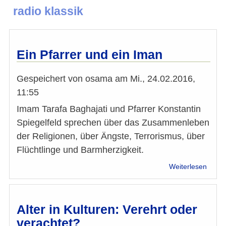
radio klassik
Ein Pfarrer und ein Iman
Gespeichert von
osama
am
Mi., 24.02.2016,
11:55
Imam Tarafa Baghajati und Pfarrer Konstantin
Spiegelfeld sprechen über das Zusammenleben
der Religionen, über Ängste, Terrorismus, über
Flüchtlinge und Barmherzigkeit.
über
Weiterlesen
Ein
Pfarre
und
ein
Alter in Kulturen: Verehrt oder
Iman
verachtet?