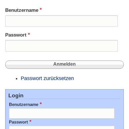
hier
schwe
Benutzername
mach
sich
mitsc
Passwort
Passwort zurücksetzen
Login
Benutzername
Passwort