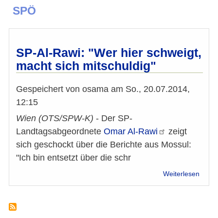
SPÖ
SP-Al-Rawi: "Wer hier schweigt,
macht sich mitschuldig"
Gespeichert von
osama
am
So., 20.07.2014,
12:15
Wien (OTS/SPW-K)
- Der SP-
Landtagsabgeordnete
Omar
Al-Rawi
zeigt
sich geschockt über die Berichte aus Mossul:
"Ich bin entsetzt über die schr
über
Weiterlesen
SP-
Al-
Rawi:
"Wer