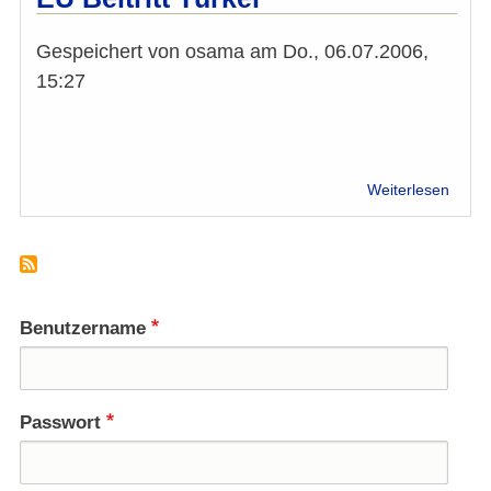
Antid
Gespeichert von
osama
am
Do., 06.07.2006,
15:27
über
Weiterlesen
EU
Beitrit
Türke
Benutzername
Passwort