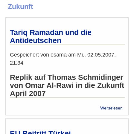
Zukunft
Tariq Ramadan und die
Antideutschen
Gespeichert von
osama
am
Mi., 02.05.2007,
21:34
Replik auf Thomas Schmidinger
von Omar Al-Rawi in die Zukunft
April 2007
über
Weiterlesen
Tariq
Rama
und
die
EU Beitritt Türkei