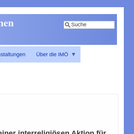
nnen
Suche
staltungen
Über die IMÖ
ner interreligiösen Aktion für