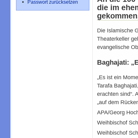
Passwort zurücksetzen
die im ehe
gekommen
Die Islamische G
Theaterkeller ge
evangelische Ob
Baghajati: „
„Es ist ein Mome
Tarafa Baghajati
erachten sind“. 
„auf dem Rücken
APA/Georg Hoc
Weihbischof Sch
Weihbischof Scha