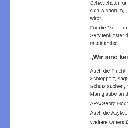
Schwächsten unte
sich wiederum, „
wird“.
Für die Medienre
Servitenkloster 
miteinander.
„Wir sind ke
Auch die Flüchtl
Schlepper“, sag
Schutz suchen, 
Man glaube an de
APA/Georg Hoc
Auch die Asylwe
Weitere Unterst