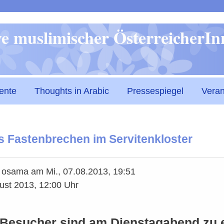
Direkt
ive muslimischer ÖsterreicherI
zum
Inhalt
ente
Thoughts in Arabic
Pressespiegel
Veran
s Fastenbrechen im Servitenkloster
n
osama
am
Mi., 07.08.2013, 19:51
ust 2013, 12:00 Uhr
 Besucher sind am Dienstagabend zu ei