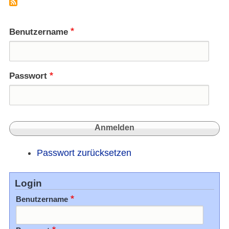
Bis
dass
die
Benutzername
Fremd
Euch
schei
Passwort
Passwort zurücksetzen
Login
Benutzername