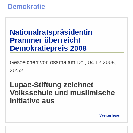
Demokratie
Nationalratspräsidentin
Prammer überreicht
Demokratiepreis 2008
Gespeichert von
osama
am
Do., 04.12.2008,
20:52
Lupac-Stiftung zeichnet
Volksschule und muslimische
Initiative aus
über
Weiterlesen
Natio
Pram
überr