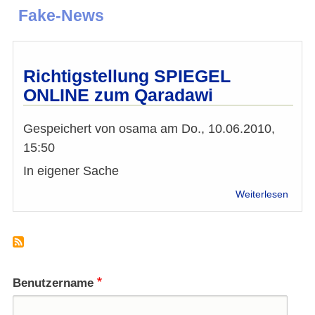
Fake-News
Richtigstellung SPIEGEL
ONLINE zum Qaradawi
Gespeichert von
osama
am
Do., 10.06.2010,
15:50
In eigener Sache
über
Weiterlesen
Richti
SPIE
ONLI
zum
Qara
Benutzername