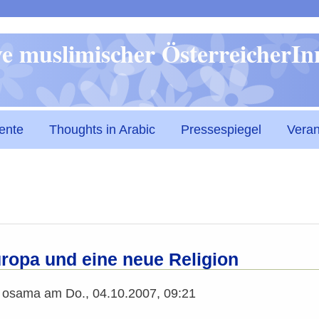
Direkt
ive muslimischer ÖsterreicherI
zum
Inhalt
ente
Thoughts in Arabic
Pressespiegel
Veran
uropa und eine neue Religion
n
osama
am
Do., 04.10.2007, 09:21