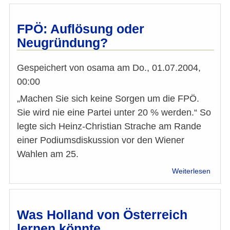
Alev
Koru
voraus
FPÖ: Auflösung oder
erste
Neugründung?
Parla
mit
Migra
Gespeichert von
osama
am
Do., 01.07.2004,
00:00
„Machen Sie sich keine Sorgen um die FPÖ.
Sie wird nie eine Partei unter 20 % werden.“ So
legte sich Heinz-Christian Strache am Rande
einer Podiumsdiskussion vor den Wiener
Wahlen am 25.
über
Weiterlesen
FPÖ:
Auflö
oder
Neug
Was Holland von Österreich
lernen könnte