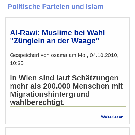
Politische Parteien und Islam
Al-Rawi: Muslime bei Wahl
"Zünglein an der Waage"
Gespeichert von
osama
am
Mo., 04.10.2010,
10:35
In Wien sind laut Schätzungen
mehr als 200.000 Menschen mit
Migrationshintergrund
wahlberechtigt.
über
Weiterlesen
Al-
Rawi:
Musl