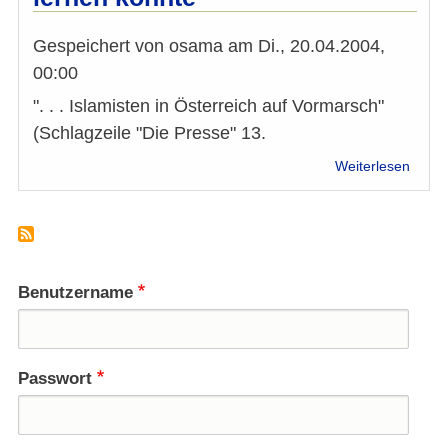
Gespeichert von
osama
am
Di., 20.04.2004,
00:00
". . . Islamisten in Österreich auf Vormarsch"
(Schlagzeile "Die Presse" 13.
über
Weiterlesen
Was
Holla
von
Öster
lerne
könnt
Benutzername
Passwort