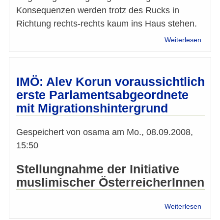
Wiene
Konsequenzen werden trotz des Rucks in
Richtung rechts-rechts kaum ins Haus stehen.
über
Weiterlesen
Recht
&
Weckr
IMÖ: Alev Korun voraussichtlich
erste Parlamentsabgeordnete
mit Migrationshintergrund
Gespeichert von
osama
am
Mo., 08.09.2008,
15:50
Stellungnahme der Initiative
muslimischer ÖsterreicherInnen
über
Weiterlesen
IMÖ: