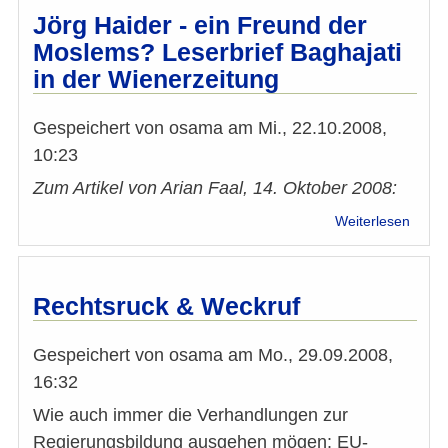
bei
Jörg Haider - ein Freund der
Wahl
Moslems? Leserbrief Baghajati
"Züng
in der Wienerzeitung
an
der
Waag
Gespeichert von
osama
am
Mi., 22.10.2008,
10:23
Zum Artikel von Arian Faal, 14. Oktober 2008:
über
Weiterlesen
Jörg
Haide
-
ein
Rechtsruck & Weckruf
Freu
der
Gespeichert von
osama
am
Mo., 29.09.2008,
Mosl
Leser
16:32
Bagha
Wie auch immer die Verhandlungen zur
in
der
Regierungsbildung ausgehen mögen: EU-