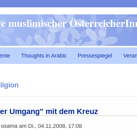
Direkt
ive muslimischer ÖsterreicherI
zum
Inhalt
ente
Thoughts in Arabic
Pressespiegel
Veran
ligion
ter Umgang" mit dem Kreuz
n
osama
am
Di., 04.11.2008, 17:08