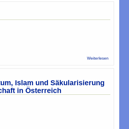
sind
keine
Symbole
der
Intoleranz
über
Weiterlesen
Gesammel
FURCHE
Kolumnen
tum, Islam und Säkularisierung
haft in Österreich