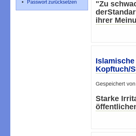
Passwort zurücksetzen
"Zu schwac
derStandar
ihrer Mein
Islamisch
Kopftuch/S
Gespeichert vo
Starke Irr
öffentliche