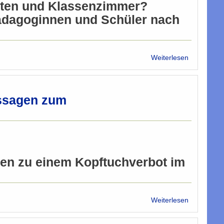
arten und Klassenzimmer?
 Pädagoginnen und Schüler nach
über
Weiterlesen
"Entspannt
Umgang"
mit
dem
ssagen zum
Kreuz
gen zu einem Kopftuchverbot im
über
Weiterlesen
Islamische
Glaubensg