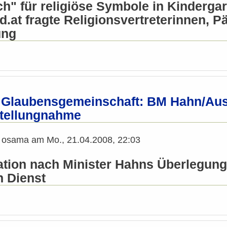
h" für religiöse Symbole in Kinderg
d.at fragte Religionsvertreterinnen,
ung
e Glaubensgemeinschaft: BM Hahn/Au
tellungnahme
n
osama
am
Mo., 21.04.2008, 22:03
itation nach Minister Hahns Überlegun
n Dienst