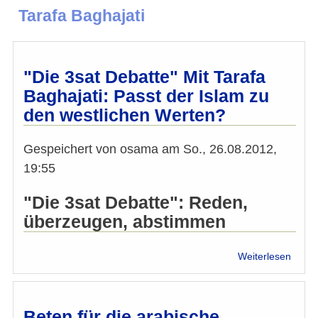
Tarafa Baghajati
"Die 3sat Debatte" Mit Tarafa
Baghajati: Passt der Islam zu
den westlichen Werten?
Gespeichert von
osama
am
So., 26.08.2012,
19:55
"Die 3sat Debatte": Reden,
überzeugen, abstimmen
über
Weiterlesen
"Die
3sat
Debat
Mit
Beten für die arabische