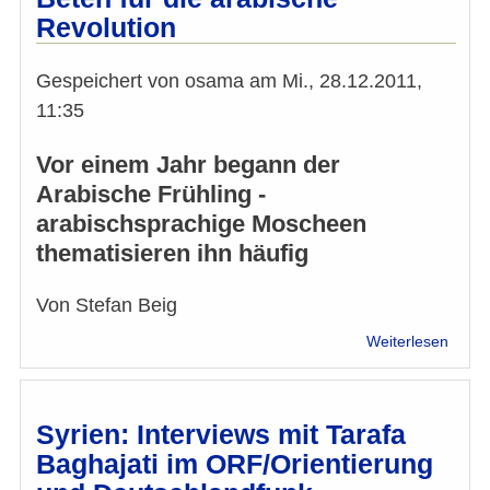
Taraf
Revolution
Bagha
Passt
der
Gespeichert von
osama
am
Mi., 28.12.2011,
Islam
11:35
zu
den
Vor einem Jahr begann der
westl
Wert
Arabische Frühling -
arabischsprachige Moscheen
thematisieren ihn häufig
Von Stefan Beig
über
Weiterlesen
Beten
für
die
arabi
Syrien: Interviews mit Tarafa
Revol
Baghajati im ORF/Orientierung