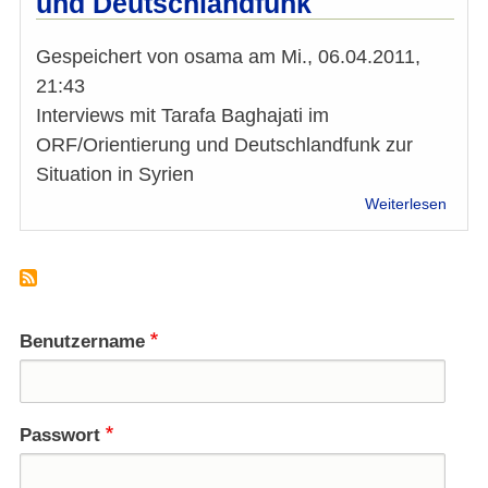
und Deutschlandfunk
Gespeichert von
osama
am
Mi., 06.04.2011,
21:43
Interviews mit Tarafa Baghajati im
ORF/Orientierung und Deutschlandfunk zur
Situation in Syrien
über
Weiterlesen
Syrien
Inter
mit
Taraf
Bagha
im
Benutzername
ORF/O
und
Deuts
Passwort