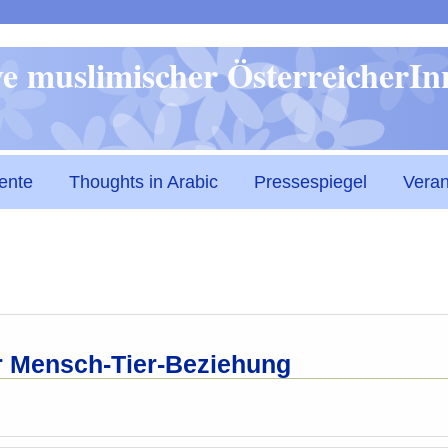
Direkt
ive muslimischer ÖsterreicherI
zum
Inhalt
ente
Thoughts in Arabic
Pressespiegel
Veran
er Mensch-Tier-Beziehung