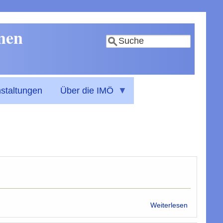
nnen
Suche
staltungen
Über die IMÖ
über
Weiterlesen
Ethik