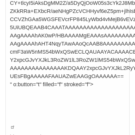
CY+tlcyI5iAksDgMM2Z/a5DyQjOoW05s3cYk2J8
ZKkRRa+EXbcR/aeNHgPZcVCHHyvf6eZ5pm+jlhIs
CCVZhGAa5WGSFEVcrFP845LyWbd4vMejB6vEVz
5UiUBQEAAB4CAAATAAAAAAAAAAAAAAAAAAAA
AAgAAAAhAK0wP/HBAAAAMgEAAAsAAAAAAAAA
AAgAAAAhAHT4NqyTAwAAoQcAAB8AAAAAAAAAA
cmF3aW5nMS54bWxQSwECLQAUAAYACAAAACE
Y2xpcGJvYXJkL3RoZW1lL3RoZW1lMS54bWxQ
AAAAAAAAAAAAAAAKDQAAY2xpcGJvYXJkL2RyY
UEsFBgAAAAAFAAUAZwEAAGgOAAAAAA==
" o:button="t" filled="f" stroked="f">