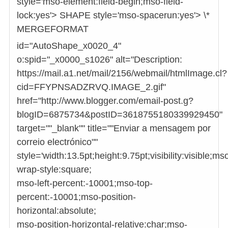
style='mso-element:field-begin;mso-field-
lock:yes'> SHAPE style='mso-spacerun:yes'> \*
MERGEFORMAT
id="AutoShape_x0020_4"
o:spid="_x0000_s1026" alt="Description:
https://mail.a1.net/mail/2156/webmail/htmlImage.cl?
cid=FFYPNSADZRVQ.IMAGE_2.gif"
href="http://www.blogger.com/email-post.g?
blogID=6875734&postID=3618755180339929450"
target=""_blank"" title=""Enviar a mensagem por
correio electrónico""
style='width:13.5pt;height:9.75pt;visibility:visible;ms
wrap-style:square;
mso-left-percent:-10001;mso-top-
percent:-10001;mso-position-
horizontal:absolute;
mso-position-horizontal-relative:char;mso-