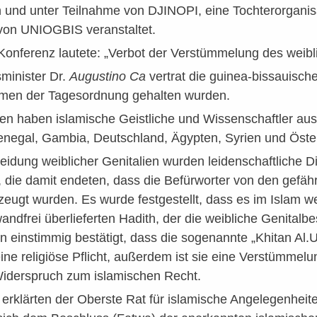
und unter Teilnahme von DJINOPI, eine Tochterorganisat
on UNIOGBIS veranstaltet.
onferenz lautete: „Verbot der Verstümmelung des weibl
minister Dr.
Augustino Ca
vertrat die guinea-bissauische
men der Tagesordnung gehalten wurden.
en haben islamische Geistliche und Wissenschaftler au
enegal, Gambia, Deutschland, Ägypten, Syrien und Öster
eidung weiblicher Genitalien wurden leidenschaftliche 
, die damit endeten, dass die Befürworter von den gefä
zeugt wurden. Es wurde festgestellt, dass es im Islam 
wandfrei überlieferten Hadith, der die weibliche Genita
 einstimmig bestätigt, dass die sogenannte „Khitan Al
eine religiöse Pflicht, außerdem ist sie eine Verstümmel
Widerspruch zum islamischen Recht.
rklärten der Oberste Rat für islamische Angelegenheit