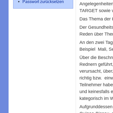
Passwort zurücksetzen
Angelegenheiten 
TARGET sowie v
Das Thema der K
Der Gesundheits
Reden über The
An den zwei Tag
Beispiel Mali, S
Über die Beschn
Rednern geführt
verursacht, über
richtig bzw. ein
Teilnehmer haben
und keinesfalls 
kategorisch im 
Aufgrunddessen e