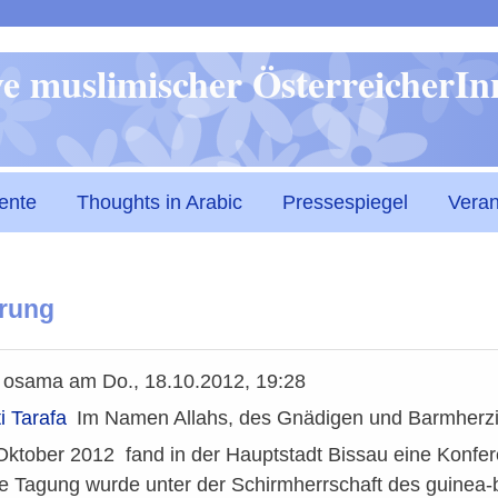
Direkt
ive muslimischer ÖsterreicherI
zum
Inhalt
ente
Thoughts in Arabic
Pressespiegel
Veran
ärung
n
osama
am
Do., 18.10.2012, 19:28
i Tarafa
Im Namen Allahs, des Gnädigen und Barmherz
ktober 2012 fand in der Hauptstadt Bissau eine Konfer
ie Tagung wurde unter der Schirmherrschaft des guinea-