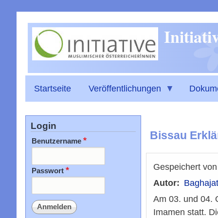
Initiat
Startseite
Veröffentlichungen
Dokum
Login
Bissau Erkl
Benutzername
Gespeichert vo
Passwort
Autor
Baghajat
Am 03. und 04. O
Imamen statt. D