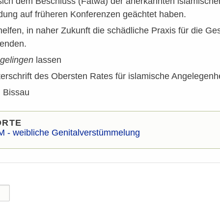
sich dem Beschluss (Fatwa) der anerkannten islamischen
dung auf früheren Konferenzen geächtet haben.
elfen, in naher Zukunft die schädliche Praxis für die G
eenden.
 gelingen
lassen
erschrift des Obersten Rates für islamische Angelegenh
, Bissau
ORTE
 - weibliche Genitalverstümmelung