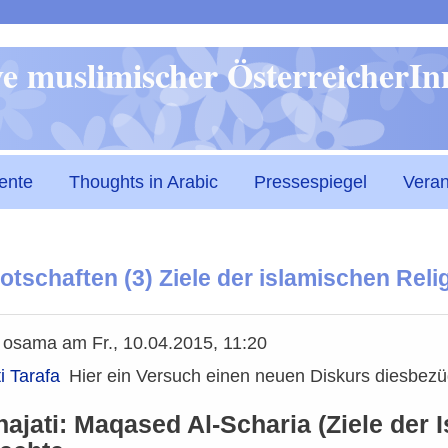
Direkt
ive muslimischer ÖsterreicherI
zum
Inhalt
ente
Thoughts in Arabic
Pressespiegel
Veran
otschaften (3) Ziele der islamischen Rel
n
osama
am
Fr., 10.04.2015, 11:20
i Tarafa
Hier ein Versuch einen neuen Diskurs diesbezü
ajati: Maqased Al-Scharia (Ziele der 