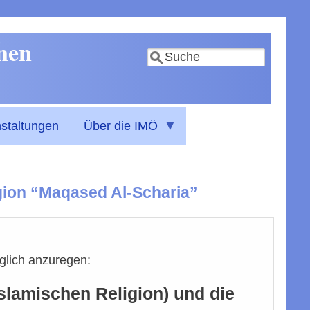
nnen
Suche
staltungen
Über die IMÖ
igion “Maqased Al-Scharia”
glich anzuregen:
Islamischen Religion) und die