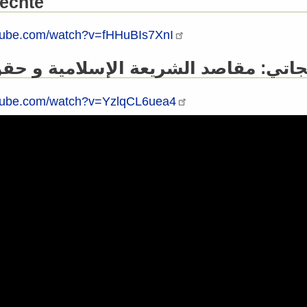
echte
utube.com/watch?v=fHHuBIs7XnI
اتي: مقاصد الشريعة الإسلامية و حقو
utube.com/watch?v=YzlqCL6uea4