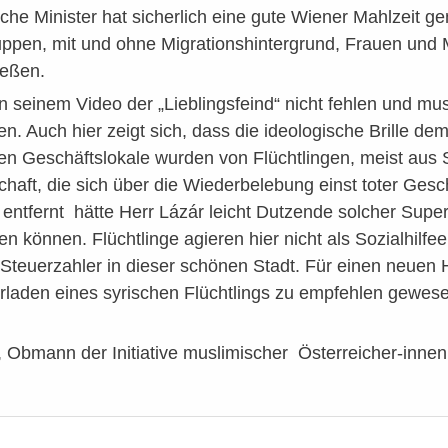
rische Minister hat sicherlich eine gute Wiener Mahlzeit 
ppen, mit und ohne Migrationshintergrund, Frauen und 
ießen.
 in seinem Video der „Lieblingsfeind“ nicht fehlen und m
den. Auch hier zeigt sich, dass die ideologische Brille de
den Geschäftslokale wurden von Flüchtlingen, meist aus
aft, die sich über die Wiederbelebung einst toter Gesch
 entfernt hätte Herr Lázár leicht Dutzende solcher Sup
en können. Flüchtlinge agieren hier nicht als Sozialhilf
Steuerzahler in dieser schönen Stadt. Für einen neuen 
erladen eines syrischen Flüchtlings zu empfehlen gewes
, Obmann der Initiative muslimischer Österreicher-innen