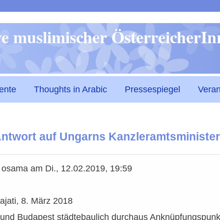
Direkt
ive muslimischer ÖsterreicherI
zum
Inhalt
ente
Thoughts in Arabic
Pressespiegel
Veran
Antwort auf Ungarns Kanzleramtsminister
n
osama
am
Di., 12.02.2019, 19:59
jati, 8. März 2018
 Budapest städtebaulich durchaus Anknüpfungspunkte fü