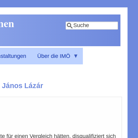
nnen
Suche
staltungen
Über die IMÖ
 János Lázár
r einen Vergleich hätten, disqualifiziert sich