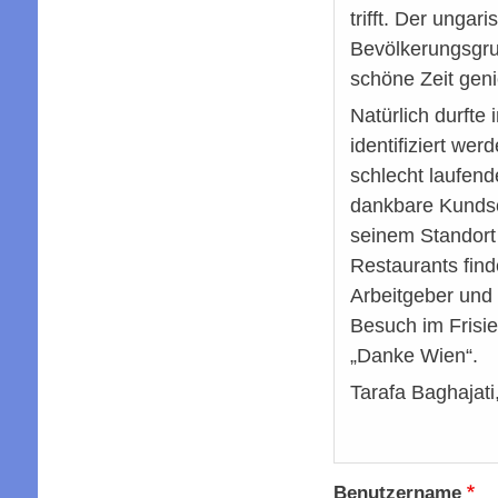
trifft. Der unga
Bevölkerungsgru
schöne Zeit gen
Natürlich durfte
identifiziert wer
schlecht laufen
dankbare Kundsch
seinem Standort
Restaurants find
Arbeitgeber und 
Besuch im Frisi
„Danke Wien“.
Tarafa Baghajati
Benutzername