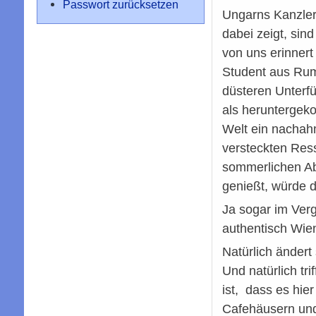
Passwort zurücksetzen
Ungarns Kanzlera
dabei zeigt, sin
von uns erinnert 
Student aus Rum
düsteren Unterf
als heruntergek
Welt ein nachah
versteckten Res
sommerlichen Ab
genießt, würde d
Ja sogar im Verg
authentisch Wien
Natürlich ändert
Und natürlich tri
ist, dass es hie
Cafehäusern und 