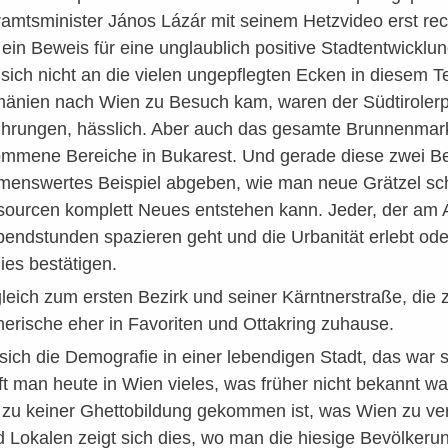
mtsminister János Lázár mit seinem Hetzvideo erst recht
d ein Beweis für eine unglaublich positive Stadtentwicklu
sich nicht an die vielen ungepflegten Ecken in diesem Tei
änien nach Wien zu Besuch kam, waren der Südtirolerpla
ührungen, hässlich. Aber auch das gesamte Brunnenmarkt
ommene Bereiche in Bukarest. Und gerade diese zwei Be
menswertes Beispiel abgeben, wie man neue Grätzel sc
sourcen komplett Neues entstehen kann. Jeder, der am
endstunden spazieren geht und die Urbanität erlebt od
ies bestätigen.
leich zum ersten Bezirk und seiner Kärntnerstraße, die z
erische eher in Favoriten und Ottakring zuhause.
 sich die Demografie in einer lebendigen Stadt, das war 
fft man heute in Wien vieles, was früher nicht bekannt war
r zu keiner Ghettobildung gekommen ist, was Wien zu ver
Lokalen zeigt sich dies, wo man die hiesige Bevölkerung 