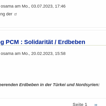
n
osama
am
Mo., 03.07.2023, 17:46
ng der
 PCM : Solidarität / Erdbeben
n
osama
am
Mo., 20.02.2023, 15:58
erenden Erdbeben in der Türkei und Nordsyrien:
Seite 1
Näch
››