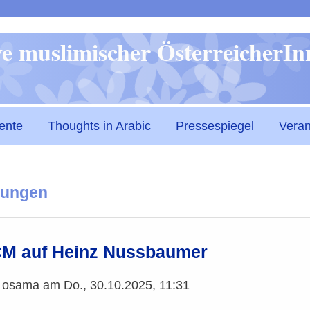
Direkt
ive muslimischer ÖsterreicherI
zum
Inhalt
ente
Thoughts in Arabic
Pressespiegel
Veran
hungen
CM auf Heinz Nussbaumer
n
osama
am
Do., 30.10.2025, 11:31