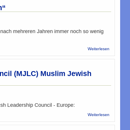
Christen
m“
und
Muslime
an
Frau
elle nach mehreren Jahren immer noch so wenig
Bundesmini
Claudia
Plakolm
über
Weiterlesen
Analyse:
Dokumentat
„Politischer
Islam“
cil (MJLC) Muslim Jewish
h Leadership Council - Europe:
über
Weiterlesen
Aussendun
von