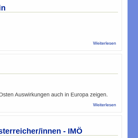
"Khilafa"?
in
über
Weiterlesen
Nachruf
der
IMÖ
zum
Ableben
von
Brigitte
Bierlein
n Osten Auswirkungen auch in Europa zeigen.
über
Weiterlesen
Schrecklic
Ereignisse
im
Nahen
terreicher/innen - IMÖ
Osten