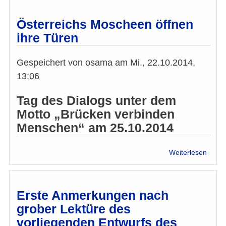
IMÖ:
FPÖ-
Österreichs Moscheen öffnen
Mobil
ihre Türen
gege
eine
islam
Gespeichert von
osama
am
Mi., 22.10.2014,
Schul
13:06
"Wien
darf
Tag des Dialogs unter dem
nicht
Motto „Brücken verbinden
Köln
werde
Menschen“ am 25.10.2014
über
Weiterlesen
Öster
Mosc
öffne
ihre
Erste Anmerkungen nach
Türe
grober Lektüre des
vorliegenden Entwurfs des