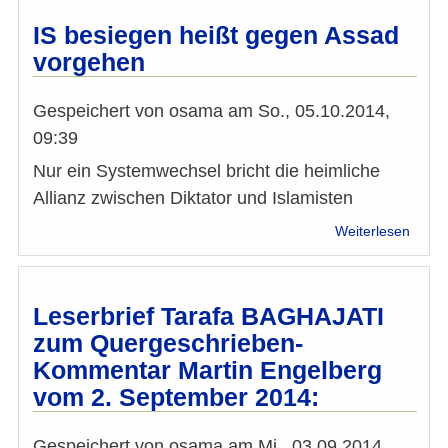
meint
„Theo
IS besiegen heißt gegen Assad
betra
vorgehen
ist
es
zu
Gespeichert von
osama
am
So., 05.10.2014,
100
09:39
Proze
legiti
Nur ein Systemwechsel bricht die heimliche
Allianz zwischen Diktator und Islamisten
über
Weiterlesen
IS
besie
heißt
gege
Leserbrief Tarafa BAGHAJATI
Assa
zum Quergeschrieben-
vorge
Kommentar Martin Engelberg
vom 2. September 2014:
Gespeichert von
osama
am
Mi., 03.09.2014,