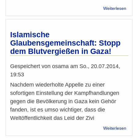
über
Weiterlesen
Absc
vor
den
IS
Islamische
Gewal
Glaubensgemeinschaft: Stopp
–
dem Blutvergießen in Gaza!
Appel
an
die
Gespeichert von
osama
am
So., 20.07.2014,
Öffent
19:53
diese
Terro
Nachdem wiederholte Appelle zu einer
nicht
sofortigen Einstellung der Kampfhandlungen
mit
„dem
gegen die Bevölkerung in Gaza kein Gehör
Islam
fanden, ist es umso wichtiger, dass die
Weltöffentlichkeit das Leid der Zivi
über
Weiterlesen
Islam