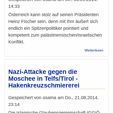
14:33
Österreich kann stolz auf seinen Präsidenten
Heinz Fischer sein, denn mit ihm äußert sich
endlich ein Spitzenpolitiker pointiert und
kompetent zum palästinensischen/israelischen
Konflikt.
über
Weiterlesen
Leser
Taraf
BAGH
zum
Nazi-Attacke gegen die
Querg
Moschee in Telfs/Tirol -
Komm
Hakenkreuzschmiererei
Marti
Engel
vom
Gespeichert von
osama
am
Do., 21.08.2014,
2.
23:14
Sept
2014:
Die Islamische Glaubensgemeinschaft IGGiÖ