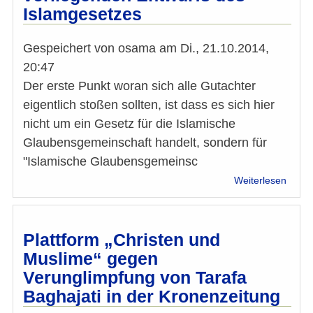
Islamgesetzes
Gespeichert von
osama
am
Di., 21.10.2014,
20:47
Der erste Punkt woran sich alle Gutachter
eigentlich stoßen sollten, ist dass es sich hier
nicht um ein Gesetz für die Islamische
Glaubensgemeinschaft handelt, sondern für
"Islamische Glaubensgemeinsc
über
Weiterlesen
Erste
Anme
nach
grobe
Plattform „Christen und
Lektü
Muslime“ gegen
des
Verunglimpfung von Tarafa
vorli
Entwu
Baghajati in der Kronenzeitung
des