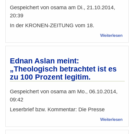
Islam
Gespeichert von
osama
am
Di., 21.10.2014,
20:39
In der KRONEN-ZEITUNG vom 18.
über
Weiterlesen
Platt
„Chri
und
Musli
Ednan Aslan meint:
gege
„Theologisch betrachtet ist es
Verun
zu 100 Prozent legitim.
von
Taraf
Bagha
Gespeichert von
osama
am
Mo., 06.10.2014,
in
09:42
der
Krone
Leserbrief bzw. Kommentar: Die Presse
über
Weiterlesen
Edna
Aslan