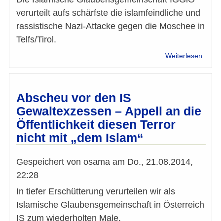
verurteilt aufs schärfste die islamfeindliche und
rassistische Nazi-Attacke gegen die Moschee in
Telfs/Tirol.
über
Weiterlesen
Nazi-
Attac
gege
die
Abscheu vor den IS
Mosc
Gewaltexzessen – Appell an die
in
Öffentlichkeit diesen Terror
Telfs/
-
nicht mit „dem Islam“
Haken
Gespeichert von
osama
am
Do., 21.08.2014,
22:28
In tiefer Erschütterung verurteilen wir als
Islamische Glaubensgemeinschaft in Österreich
IS zum wiederholten Male.