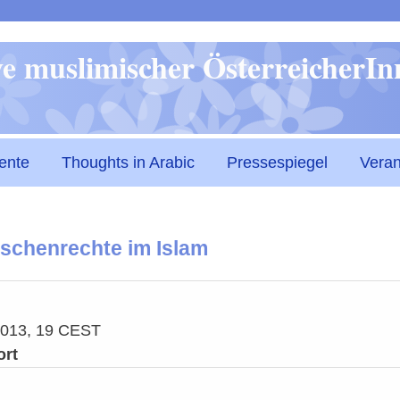
Direkt
ive muslimischer ÖsterreicherI
zum
Inhalt
ente
Thoughts in Arabic
Pressespiegel
Veran
schenrechte im Islam
2013, 19 CEST
ort